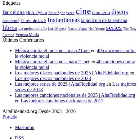
Etiquetas
cine
discos
Barcelona
concierto
Bob Dylan
Bruce Springsteen
Instantáneas
la pelicula de la semana
El test de las 5
documental
series
libros
Lo mejor del año
Nacho Vegas
Lori Meyers
Neil Young
The New
Vetusta Morla
Raemon
Últimos Comentarios
Música contra el racismo - marx21.net
en
40 canciones contra
la violencia racial
Música contra el racisme - marx21.net
en
40 canciones contra
la violencia racial
Los mejores discos nacionales de 2025 | AltaFidelidad.org
en
Los mejores discos nacionales de 2023
Las mejores series de 2025 | AltaFidelidad.org
en
Las mejores
series de 2018
Las mejores canciones nacionales de 2025 | AltaFidelidad.org
en
Las mejores canciones nacionales de 2017
AltaFidelidad.org Desde 2003 - 2026
Portada
Mastodon
RSS