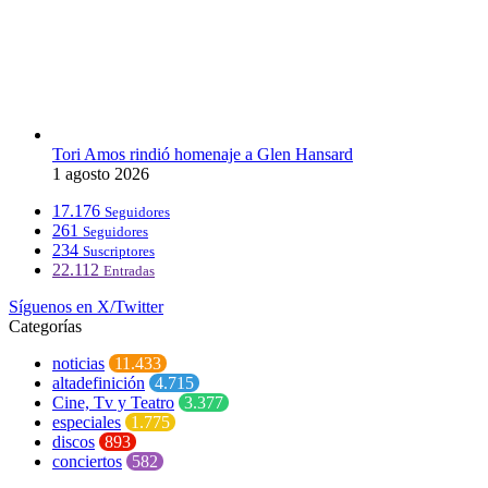
Tori Amos rindió homenaje a Glen Hansard
1 agosto 2026
17.176
Seguidores
261
Seguidores
234
Suscriptores
22.112
Entradas
Síguenos en X/Twitter
Categorías
noticias
11.433
altadefinición
4.715
Cine, Tv y Teatro
3.377
especiales
1.775
discos
893
conciertos
582