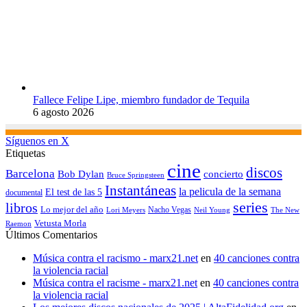
Fallece Felipe Lipe, miembro fundador de Tequila
6 agosto 2026
Síguenos en X
Etiquetas
cine
discos
Barcelona
concierto
Bob Dylan
Bruce Springsteen
Instantáneas
la pelicula de la semana
El test de las 5
documental
series
libros
Lo mejor del año
Nacho Vegas
Lori Meyers
Neil Young
The New
Vetusta Morla
Raemon
Últimos Comentarios
Música contra el racismo - marx21.net
en
40 canciones contra
la violencia racial
Música contra el racisme - marx21.net
en
40 canciones contra
la violencia racial