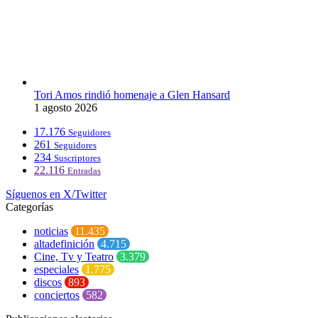
Tori Amos rindió homenaje a Glen Hansard
1 agosto 2026
17.176
Seguidores
261
Seguidores
234
Suscriptores
22.116
Entradas
Síguenos en X/Twitter
Categorías
noticias
11.435
altadefinición
4.715
Cine, Tv y Teatro
3.379
especiales
1.775
discos
893
conciertos
582