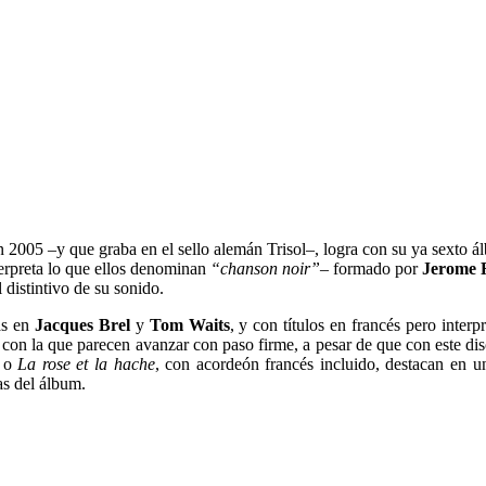
2005 –y que graba en el sello alemán Trisol–, logra con su ya sexto á
erpreta lo que ellos denominan
“chanson noir”
– formado por
Jerome 
 distintivo de su sonido.
as en
Jacques Brel
y
Tom Waits
, y con títulos en francés pero inter
con la que parecen avanzar con paso firme, a pesar de que con este di
o
La rose et la hache
, con acordeón francés incluido, destacan en u
as del álbum.