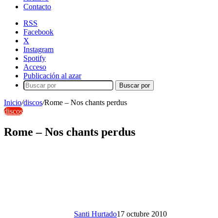
Contacto
RSS
Facebook
X
Instagram
Spotify
Acceso
Publicación al azar
Buscar por
Inicio
/
discos
/
Rome – Nos chants perdus
discos
Rome – Nos chants perdus
Santi Hurtado
17 octubre 2010