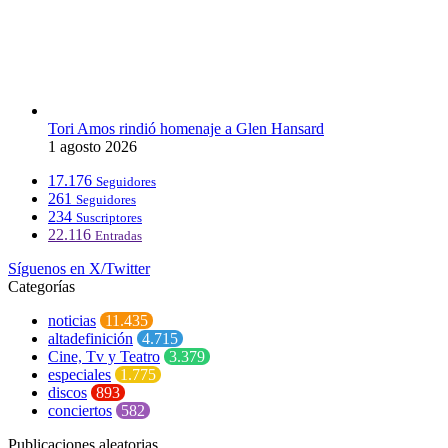
Tori Amos rindió homenaje a Glen Hansard
1 agosto 2026
17.176
Seguidores
261
Seguidores
234
Suscriptores
22.116
Entradas
Síguenos en X/Twitter
Categorías
noticias
11.435
altadefinición
4.715
Cine, Tv y Teatro
3.379
especiales
1.775
discos
893
conciertos
582
Publicaciones aleatorias