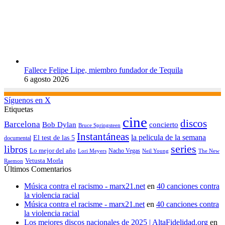
Fallece Felipe Lipe, miembro fundador de Tequila
6 agosto 2026
Síguenos en X
Etiquetas
cine
discos
Barcelona
concierto
Bob Dylan
Bruce Springsteen
Instantáneas
la pelicula de la semana
El test de las 5
documental
series
libros
Lo mejor del año
Nacho Vegas
Lori Meyers
Neil Young
The New
Vetusta Morla
Raemon
Últimos Comentarios
Música contra el racismo - marx21.net
en
40 canciones contra
la violencia racial
Música contra el racisme - marx21.net
en
40 canciones contra
la violencia racial
Los mejores discos nacionales de 2025 | AltaFidelidad.org
en