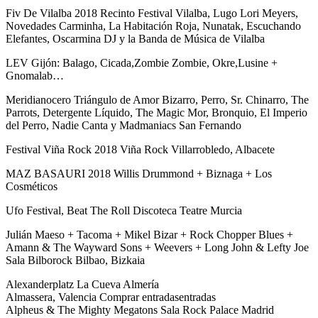
Fiv De Vilalba 2018 Recinto Festival Vilalba, Lugo Lori Meyers,
Novedades Carminha, La Habitación Roja, Nunatak, Escuchando
Elefantes, Oscarmina DJ y la Banda de Música de Vilalba
LEV Gijón: Balago, Cicada,Zombie Zombie, Okre,Lusine +
Gnomalab…
Meridianocero Triángulo de Amor Bizarro, Perro, Sr. Chinarro, The
Parrots, Detergente Líquido, The Magic Mor, Bronquio, El Imperio
del Perro, Nadie Canta y Madmaniacs San Fernando
Festival Viña Rock 2018 Viña Rock Villarrobledo, Albacete
MAZ BASAURI 2018 Willis Drummond + Biznaga + Los
Cosméticos
Ufo Festival, Beat The Roll Discoteca Teatre Murcia
Julián Maeso + Tacoma + Mikel Bizar + Rock Chopper Blues +
Amann & The Wayward Sons + Weevers + Long John & Lefty Joe
Sala Bilborock Bilbao, Bizkaia
Alexanderplatz La Cueva Almería
Almassera, Valencia Comprar entradasentradas
Alpheus & The Mighty Megatons Sala Rock Palace Madrid