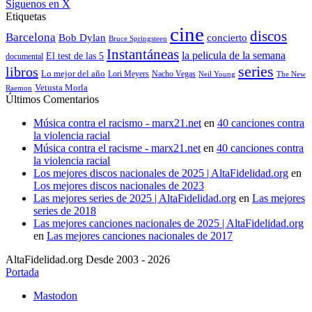
Síguenos en X
Etiquetas
cine
discos
Barcelona
concierto
Bob Dylan
Bruce Springsteen
Instantáneas
la pelicula de la semana
El test de las 5
documental
series
libros
Lo mejor del año
Nacho Vegas
Lori Meyers
Neil Young
The New
Vetusta Morla
Raemon
Últimos Comentarios
Música contra el racismo - marx21.net
en
40 canciones contra
la violencia racial
Música contra el racisme - marx21.net
en
40 canciones contra
la violencia racial
Los mejores discos nacionales de 2025 | AltaFidelidad.org
en
Los mejores discos nacionales de 2023
Las mejores series de 2025 | AltaFidelidad.org
en
Las mejores
series de 2018
Las mejores canciones nacionales de 2025 | AltaFidelidad.org
en
Las mejores canciones nacionales de 2017
AltaFidelidad.org Desde 2003 - 2026
Portada
Mastodon