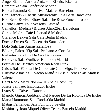
Angel Stanich Arriola Antzokia Elorrio, Bizkaia
Bambinika Sala Copérnico Madrid
Banda Paranoia Sala Privat Mataró, Barcelona
Ben Harper & Charlie Musslewhite Sala Barts Barcelona
Bon Scott Revival Show Sala The Rose Yuncler Toledo
Burrito Panza Four Seasons Castelló
Camellos+Medalla+Bruises Almo2bar Barcelona
Carlos Madrid Café Libertad 8 Madrid
Clarence Bekker Sala Café Berlín Madrid
Doctor Deseo Sala Escenario Santander
Dolo Sala Las Armas Zaragoza
Editors, Palcos Vip Sala Pelícano A Coruña
Elefantes Sala Luz De Gas Barcelona
Exnovios Sala Wurlitzer Ballroom Madrid
Festival De Tributos American Rock Punk
Grises Sala Fábrica De Chocolate Club Vigo, Pontevedra
Gustavo Almeida + Nacho Mañó Y Gisela Renes Sala Matisse
Valencia
Hard Rock Metal 28-04-2018 Sala Rock City
Josele Santiago Escorxador Elche
Lytos Sala Bóveda Barcelona
Manolo García Auditorio Del Parque De La Rotonda De Elche
Marta Hammond Sala Rock-Ola Madrid
Matías Fernández Sala Fun Club Sevilla
Mishima y Joan Miquel Oliver Teatro Barceló Madrid