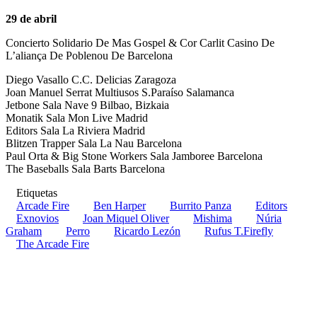
29 de abril
Concierto Solidario De Mas Gospel & Cor Carlit Casino De
L’aliança De Poblenou De Barcelona
Diego Vasallo C.C. Delicias Zaragoza
Joan Manuel Serrat Multiusos S.Paraíso Salamanca
Jetbone Sala Nave 9 Bilbao, Bizkaia
Monatik Sala Mon Live Madrid
Editors Sala La Riviera Madrid
Blitzen Trapper Sala La Nau Barcelona
Paul Orta & Big Stone Workers Sala Jamboree Barcelona
The Baseballs Sala Barts Barcelona
Etiquetas
Arcade Fire
Ben Harper
Burrito Panza
Editors
Exnovios
Joan Miquel Oliver
Mishima
Núria
Graham
Perro
Ricardo Lezón
Rufus T.Firefly
The Arcade Fire