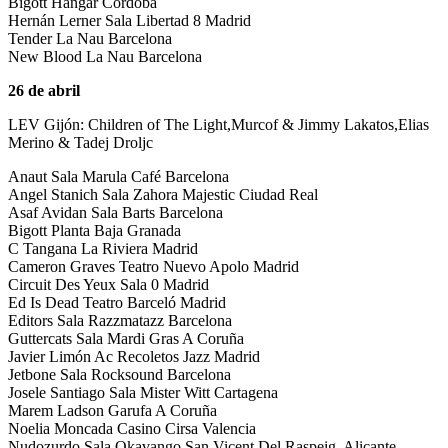
Bigott Hangar Córdoba
Hernán Lerner Sala Libertad 8 Madrid
Tender La Nau Barcelona
New Blood La Nau Barcelona
26 de abril
LEV Gijón: Children of The Light,Murcof & Jimmy Lakatos,Elias
Merino & Tadej Droljc
Anaut Sala Marula Café Barcelona
Angel Stanich Sala Zahora Majestic Ciudad Real
Asaf Avidan Sala Barts Barcelona
Bigott Planta Baja Granada
C Tangana La Riviera Madrid
Cameron Graves Teatro Nuevo Apolo Madrid
Circuit Des Yeux Sala 0 Madrid
Ed Is Dead Teatro Barceló Madrid
Editors Sala Razzmatazz Barcelona
Guttercats Sala Mardi Gras A Coruña
Javier Limón Ac Recoletos Jazz Madrid
Jetbone Sala Rocksound Barcelona
Josele Santiago Sala Mister Witt Cartagena
Marem Ladson Garufa A Coruña
Noelia Moncada Casino Cirsa Valencia
Nudozurdo Sala Okavango San Vicent Del Raspeig, Alicante