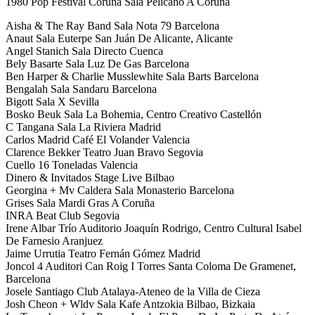
1980 Pop Festival Coruña Sala Pelícano A Coruña
Aisha & The Ray Band Sala Nota 79 Barcelona
Anaut Sala Euterpe San Juán De Alicante, Alicante
Angel Stanich Sala Directo Cuenca
Bely Basarte Sala Luz De Gas Barcelona
Ben Harper & Charlie Musslewhite Sala Barts Barcelona
Bengalah Sala Sandaru Barcelona
Bigott Sala X Sevilla
Bosko Beuk Sala La Bohemia, Centro Creativo Castellón
C Tangana Sala La Riviera Madrid
Carlos Madrid Café El Volander Valencia
Clarence Bekker Teatro Juan Bravo Segovia
Cuello 16 Toneladas Valencia
Dinero & Invitados Stage Live Bilbao
Georgina + Mv Caldera Sala Monasterio Barcelona
Grises Sala Mardi Gras A Coruña
INRA Beat Club Segovia
Irene Albar Trío Auditorio Joaquín Rodrigo, Centro Cultural Isabel
De Farnesio Aranjuez
Jaime Urrutia Teatro Fernán Gómez Madrid
Joncol 4 Auditori Can Roig I Torres Santa Coloma De Gramenet,
Barcelona
Josele Santiago Club Atalaya-Ateneo de la Villa de Cieza
Josh Cheon + Wldv Sala Kafe Antzokia Bilbao, Bizkaia