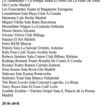
La Tarambana + La Pompa Jonda El Perro De La Parte De Atrás
Del Coche Madrid
Les Fourchettes Teatre el Magatzem Tarragona
Lesuiteband Sala Playa Club A Coruña
Mastretta Cafe Berlin Madrid
Miquel Vilella Sala Barts Barcelona
Moonshine Wagon La Gramola Orihuela
Nixon Stereo Alicante
Osezno Velvet Club Málaga
Papaya El Sol Madrid
Perro REM Murcia
Polock Sala La Salvaje Oviedo, Asturias
Rafa Pons Café Teatro Avalón Soria
Rebeca Jiménez Sala Cotton Club Bilbao, Bizkaia
Rodrigo Romaní Teatro Rosalía De Castro A Coruña
Rosana Teatro Ramos Carrión Zamora
Sèan Keane Sala Rock-Ola Madrid
Sidecars Sala Karma Pontevedra
Siniestro Total Sala Blanca Valladolid
The Buzz Lovers Sala Concept Logroño, La Rioja
Varry Brava Sala El Gran Café León
Zombie Zombie + Flavien Verger Sala 0, Palacio de la Prensa
Madrid
28 de abril