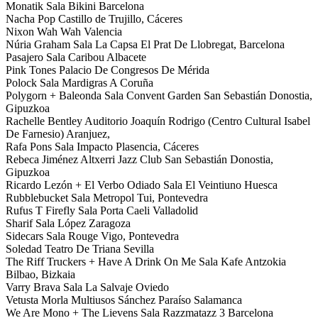
Monatik Sala Bikini Barcelona
Nacha Pop Castillo de Trujillo, Cáceres
Nixon Wah Wah Valencia
Núria Graham Sala La Capsa El Prat De Llobregat, Barcelona
Pasajero Sala Caribou Albacete
Pink Tones Palacio De Congresos De Mérida
Polock Sala Mardigras A Coruña
Polygorn + Baleonda Sala Convent Garden San Sebastián Donostia,
Gipuzkoa
Rachelle Bentley Auditorio Joaquín Rodrigo (Centro Cultural Isabel
De Farnesio) Aranjuez,
Rafa Pons Sala Impacto Plasencia, Cáceres
Rebeca Jiménez Altxerri Jazz Club San Sebastián Donostia,
Gipuzkoa
Ricardo Lezón + El Verbo Odiado Sala El Veintiuno Huesca
Rubblebucket Sala Metropol Tui, Pontevedra
Rufus T Firefly Sala Porta Caeli Valladolid
Sharif Sala López Zaragoza
Sidecars Sala Rouge Vigo, Pontevedra
Soledad Teatro De Triana Sevilla
The Riff Truckers + Have A Drink On Me Sala Kafe Antzokia
Bilbao, Bizkaia
Varry Brava Sala La Salvaje Oviedo
Vetusta Morla Multiusos Sánchez Paraíso Salamanca
We Are Mono + The Lievens Sala Razzmatazz 3 Barcelona