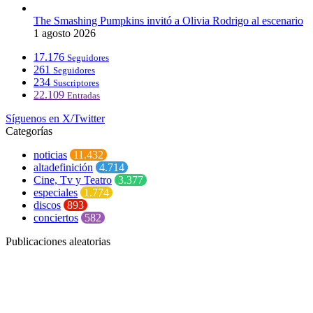
The Smashing Pumpkins invitó a Olivia Rodrigo al escenario
1 agosto 2026
17.176
Seguidores
261
Seguidores
234
Suscriptores
22.109
Entradas
Síguenos en X/Twitter
Categorías
noticias
11.432
altadefinición
4.714
Cine, Tv y Teatro
3.377
especiales
1.774
discos
893
conciertos
582
Publicaciones aleatorias