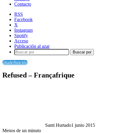
Contacto
RSS
Facebook
X
Instagram
Spotify
Acceso
Publicación al azar
Buscar por
altadefinición
Refused – Françafrique
Santi Hurtado
1 junio 2015
Menos de un minuto