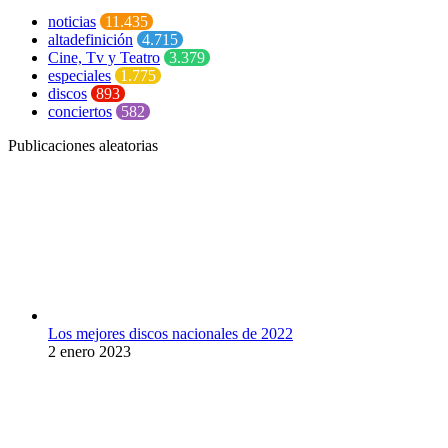
noticias
11.435
altadefinición
4.715
Cine, Tv y Teatro
3.379
especiales
1.775
discos
893
conciertos
582
Publicaciones aleatorias
Los mejores discos nacionales de 2022
2 enero 2023