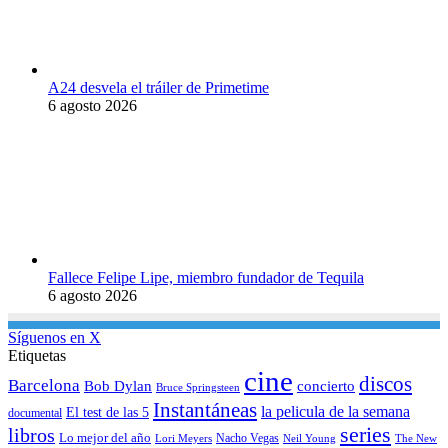
A24 desvela el tráiler de Primetime
6 agosto 2026
Fallece Felipe Lipe, miembro fundador de Tequila
6 agosto 2026
Síguenos en X
Etiquetas
cine
discos
Barcelona
concierto
Bob Dylan
Bruce Springsteen
Instantáneas
la pelicula de la semana
El test de las 5
documental
series
libros
Lo mejor del año
Nacho Vegas
Lori Meyers
Neil Young
The New