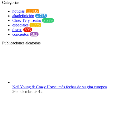
Categorías
noticias
11.435
altadefinición
4.715
Cine, Tv y Teatro
3.379
especiales
1.775
discos
893
conciertos
582
Publicaciones aleatorias
Neil Young & Crazy Horse: más fechas de su gira europea
26 diciembre 2012