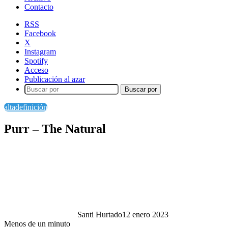
Contacto
RSS
Facebook
X
Instagram
Spotify
Acceso
Publicación al azar
Buscar por
altadefinición
Purr – The Natural
Santi Hurtado
12 enero 2023
Menos de un minuto