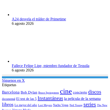
A24 desvela el tráiler de Primetime
6 agosto 2026
Fallece Felipe Lipe, miembro fundador de Tequila
6 agosto 2026
Síguenos en X
Etiquetas
cine
discos
Barcelona
concierto
Bob Dylan
Bruce Springsteen
Instantáneas
la pelicula de la semana
El test de las 5
documental
series
libros
Lo mejor del año
Nacho Vegas
Lori Meyers
Neil Young
The New