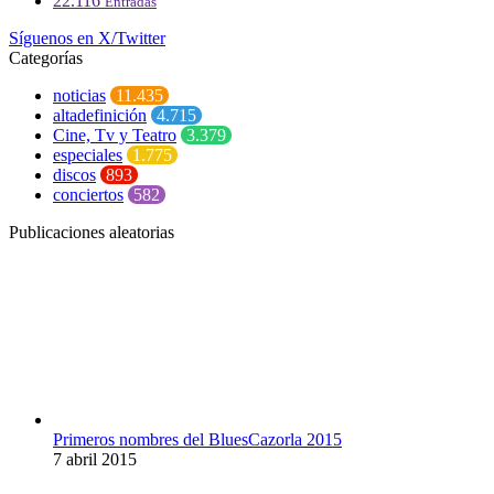
22.116
Entradas
Síguenos en X/Twitter
Categorías
noticias
11.435
altadefinición
4.715
Cine, Tv y Teatro
3.379
especiales
1.775
discos
893
conciertos
582
Publicaciones aleatorias
Primeros nombres del BluesCazorla 2015
7 abril 2015