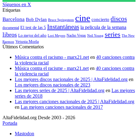
Síguenos en X
Etiquetas
cine
discos
Barcelona
concierto
Bob Dylan
Bruce Springsteen
Instantáneas
la pelicula de la semana
El test de las 5
documental
series
libros
Lo mejor del año
Nacho Vegas
Lori Meyers
Neil Young
The New
Vetusta Morla
Raemon
Últimos Comentarios
Música contra el racismo - marx21.net
en
40 canciones contra
la violencia racial
Música contra el racisme - marx21.net
en
40 canciones contra
la violencia racial
Los mejores discos nacionales de 2025 | AltaFidelidad.org
en
Los mejores discos nacionales de 2023
Las mejores series de 2025 | AltaFidelidad.org
en
Las mejores
series de 2018
Las mejores canciones nacionales de 2025 | AltaFidelidad.org
en
Las mejores canciones nacionales de 2017
AltaFidelidad.org Desde 2003 - 2026
Portada
Mastodon