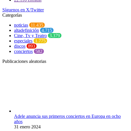
Entradas
Síguenos en X/Twitter
Categorías
noticias
11.435
altadefinición
4.715
Cine, Tv y Teatro
3.379
especiales
1.775
discos
893
conciertos
582
Publicaciones aleatorias
Adele anuncia sus primeros conciertos en Europa en ocho
años
31 enero 2024