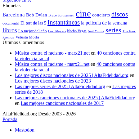
Etiquetas
cine
discos
Barcelona
concierto
Bob Dylan
Bruce Springsteen
Instantáneas
la pelicula de la semana
El test de las 5
documental
series
libros
Lo mejor del año
Nacho Vegas
Lori Meyers
Neil Young
The New
Vetusta Morla
Raemon
Últimos Comentarios
Música contra el racismo - marx21.net
en
40 canciones contra
la violencia racial
Música contra el racisme - marx21.net
en
40 canciones contra
la violencia racial
Los mejores discos nacionales de 2025 | AltaFidelidad.org
en
Los mejores discos nacionales de 2023
Las mejores series de 2025 | AltaFidelidad.org
en
Las mejores
series de 2018
Las mejores canciones nacionales de 2025 | AltaFidelidad.org
en
Las mejores canciones nacionales de 2017
AltaFidelidad.org Desde 2003 - 2026
Portada
Mastodon