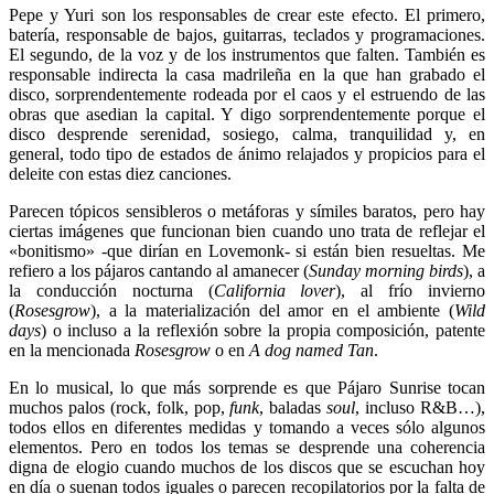
Pepe y Yuri son los responsables de crear este efecto. El primero,
batería, responsable de bajos, guitarras, teclados y programaciones.
El segundo, de la voz y de los instrumentos que falten. También es
responsable indirecta la casa madrileña en la que han grabado el
disco, sorprendentemente rodeada por el caos y el estruendo de las
obras que asedian la capital. Y digo sorprendentemente porque el
disco desprende serenidad, sosiego, calma, tranquilidad y, en
general, todo tipo de estados de ánimo relajados y propicios para el
deleite con estas diez canciones.
Parecen tópicos sensibleros o metáforas y símiles baratos, pero hay
ciertas imágenes que funcionan bien cuando uno trata de reflejar el
«bonitismo» -que dirían en Lovemonk- si están bien resueltas. Me
refiero a los pájaros cantando al amanecer (
Sunday morning birds
), a
la conducción nocturna (
California lover
), al frío invierno
(
Rosesgrow
), a la materialización del amor en el ambiente (
Wild
days
) o incluso a la reflexión sobre la propia composición, patente
en la mencionada
Rosesgrow
o en
A dog named Tan
.
En lo musical, lo que más sorprende es que Pájaro Sunrise tocan
muchos palos (rock, folk, pop,
funk
, baladas
soul
, incluso R&B…),
todos ellos en diferentes medidas y tomando a veces sólo algunos
elementos. Pero en todos los temas se desprende una coherencia
digna de elogio cuando muchos de los discos que se escuchan hoy
en día o suenan todos iguales o parecen recopilatorios por la falta de