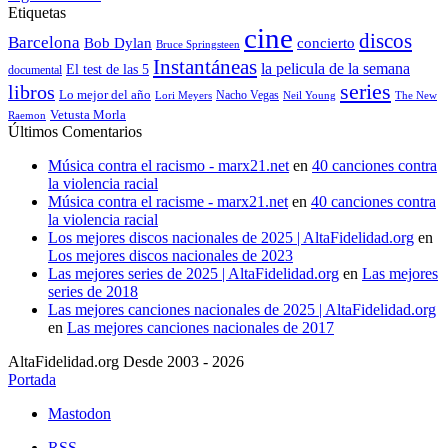
Etiquetas
cine
discos
Barcelona
concierto
Bob Dylan
Bruce Springsteen
Instantáneas
la pelicula de la semana
El test de las 5
documental
series
libros
Lo mejor del año
Nacho Vegas
Lori Meyers
Neil Young
The New
Vetusta Morla
Raemon
Últimos Comentarios
Música contra el racismo - marx21.net
en
40 canciones contra
la violencia racial
Música contra el racisme - marx21.net
en
40 canciones contra
la violencia racial
Los mejores discos nacionales de 2025 | AltaFidelidad.org
en
Los mejores discos nacionales de 2023
Las mejores series de 2025 | AltaFidelidad.org
en
Las mejores
series de 2018
Las mejores canciones nacionales de 2025 | AltaFidelidad.org
en
Las mejores canciones nacionales de 2017
AltaFidelidad.org Desde 2003 - 2026
Portada
Mastodon
RSS