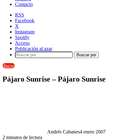
Contacto
RSS
Facebook
X
Instagram
Spotify
Acceso
Publicación al azar
Buscar por
discos
Pájaro Sunrise – Pájaro Sunrise
Andrés Cabanes
4 enero 2007
2 minutos de lectura