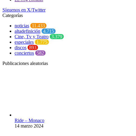
Síguenos en X/Twitter
Categorías
noticias
11.433
altadefinición
4.715
Cine, Tv y Teatro
3.379
especiales
1.775
discos
893
conciertos
582
Publicaciones aleatorias
Ride – Monaco
14 marzo 2024