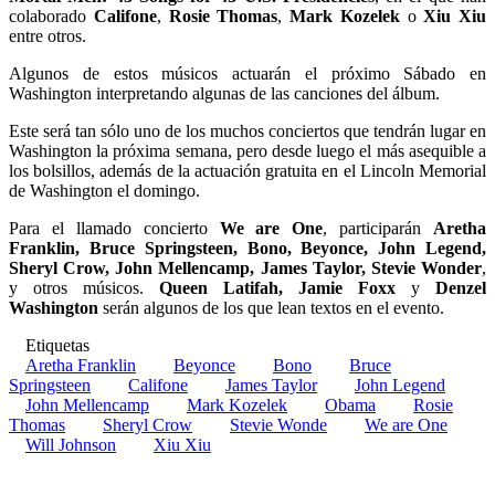
colaborado
Califone
,
Rosie Thomas
,
Mark Kozelek
o
Xiu Xiu
entre otros.
Algunos de estos músicos actuarán el próximo Sábado en
Washington interpretando algunas de las canciones del álbum.
Este será tan sólo uno de los muchos conciertos que tendrán lugar en
Washington la próxima semana, pero desde luego el más asequible a
los bolsillos, además de la actuación gratuita en el Lincoln Memorial
de Washington el domingo.
Para el llamado concierto
We are One
, participarán
Aretha
Franklin, Bruce Springsteen, Bono, Beyonce, John Legend,
Sheryl Crow, John Mellencamp, James Taylor, Stevie Wonder
,
y otros músicos.
Queen Latifah, Jamie Foxx
y
Denzel
Washington
serán algunos de los que lean textos en el evento.
Etiquetas
Aretha Franklin
Beyonce
Bono
Bruce
Springsteen
Califone
James Taylor
John Legend
John Mellencamp
Mark Kozelek
Obama
Rosie
Thomas
Sheryl Crow
Stevie Wonde
We are One
Will Johnson
Xiu Xiu