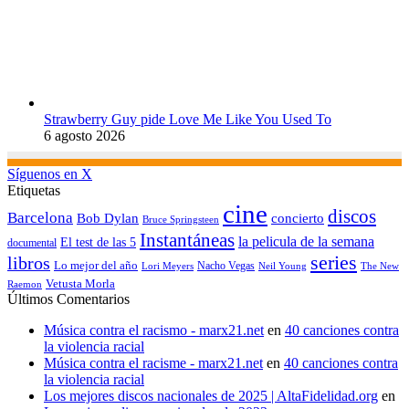
Strawberry Guy pide Love Me Like You Used To
6 agosto 2026
Síguenos en X
Etiquetas
cine
discos
Barcelona
concierto
Bob Dylan
Bruce Springsteen
Instantáneas
la pelicula de la semana
El test de las 5
documental
series
libros
Lo mejor del año
Nacho Vegas
Lori Meyers
Neil Young
The New
Vetusta Morla
Raemon
Últimos Comentarios
Música contra el racismo - marx21.net
en
40 canciones contra
la violencia racial
Música contra el racisme - marx21.net
en
40 canciones contra
la violencia racial
Los mejores discos nacionales de 2025 | AltaFidelidad.org
en