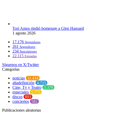
Tori Amos rindió homenaje a Glen Hansard
1 agosto 2026
17.176
Seguidores
261
Seguidores
234
Suscriptores
22.115
Entradas
Síguenos en X/Twitter
Categorías
noticias
11.434
altadefinición
4.715
Cine, Tv y Teatro
3.379
especiales
1.775
discos
893
conciertos
582
Publicaciones aleatorias