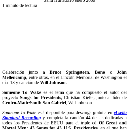
Santi Hurtado
16 enero 2009
1 minuto de lectura
Celebración junto a
Bruce Springsteen
,
Bono
o
John
Mellencamp
, entre otros, en el Lincoln Memorial de Washington el
día 18 y canción de
Will Johnson
.
Someone To Wake
es el tema que ha compuesto el autor del
proyecto
Songs for Presidents
, Christian Kiefer, junto al líder de
Centro-Matic/South San Gabriel
, Will Johnson.
Someone To Wake
está disponible para descarga gratuita en
el sello
Standard Recording
y completa la canción 44 de las dedicadas a
todos los Presidentes de EEUU para el triple cd
Of Great and
Mortal Men: 43 Songs for 43 U.S. Presidencies
, en el que han