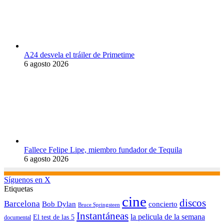
A24 desvela el tráiler de Primetime
6 agosto 2026
Fallece Felipe Lipe, miembro fundador de Tequila
6 agosto 2026
Síguenos en X
Etiquetas
cine
discos
Barcelona
concierto
Bob Dylan
Bruce Springsteen
Instantáneas
la pelicula de la semana
El test de las 5
documental