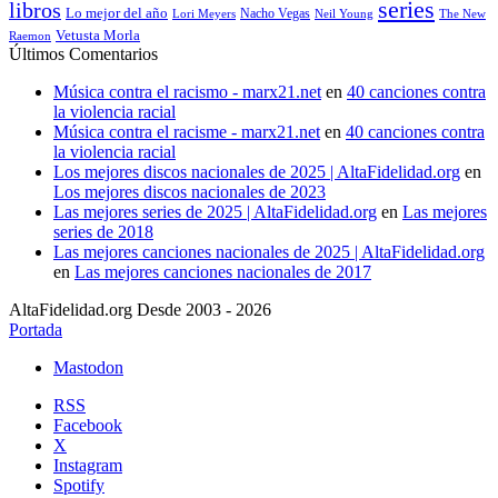
series
libros
Lo mejor del año
Nacho Vegas
Lori Meyers
Neil Young
The New
Vetusta Morla
Raemon
Últimos Comentarios
Música contra el racismo - marx21.net
en
40 canciones contra
la violencia racial
Música contra el racisme - marx21.net
en
40 canciones contra
la violencia racial
Los mejores discos nacionales de 2025 | AltaFidelidad.org
en
Los mejores discos nacionales de 2023
Las mejores series de 2025 | AltaFidelidad.org
en
Las mejores
series de 2018
Las mejores canciones nacionales de 2025 | AltaFidelidad.org
en
Las mejores canciones nacionales de 2017
AltaFidelidad.org Desde 2003 - 2026
Portada
Mastodon
RSS
Facebook
X
Instagram
Spotify