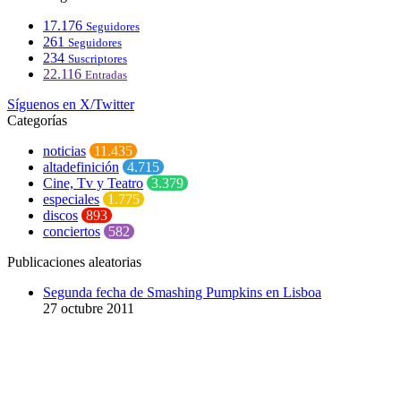
17.176
Seguidores
261
Seguidores
234
Suscriptores
22.116
Entradas
Síguenos en X/Twitter
Categorías
noticias
11.435
altadefinición
4.715
Cine, Tv y Teatro
3.379
especiales
1.775
discos
893
conciertos
582
Publicaciones aleatorias
Segunda fecha de Smashing Pumpkins en Lisboa
27 octubre 2011