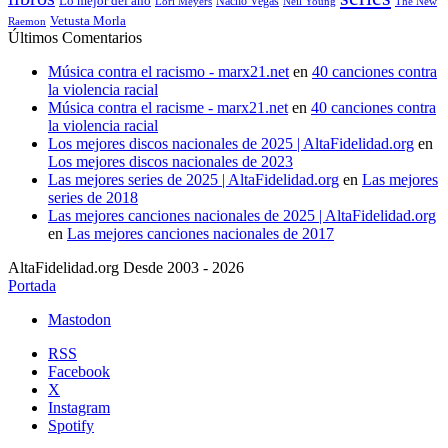
Lo mejor del año
Nacho Vegas
Lori Meyers
Neil Young
The New
Vetusta Morla
Raemon
Últimos Comentarios
Música contra el racismo - marx21.net
en
40 canciones contra
la violencia racial
Música contra el racisme - marx21.net
en
40 canciones contra
la violencia racial
Los mejores discos nacionales de 2025 | AltaFidelidad.org
en
Los mejores discos nacionales de 2023
Las mejores series de 2025 | AltaFidelidad.org
en
Las mejores
series de 2018
Las mejores canciones nacionales de 2025 | AltaFidelidad.org
en
Las mejores canciones nacionales de 2017
AltaFidelidad.org Desde 2003 - 2026
Portada
Mastodon
RSS
Facebook
X
Instagram
Spotify