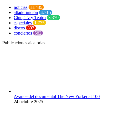
noticias
11.435
altadefinición
4.715
Cine, Tv y Teatro
3.379
especiales
1.775
discos
893
conciertos
582
Publicaciones aleatorias
Avance del documental The New Yorker at 100
24 octubre 2025