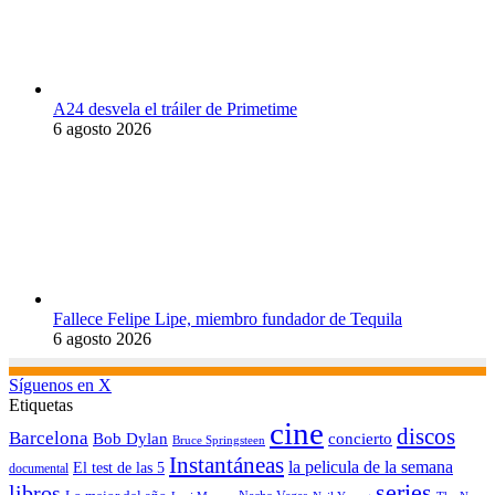
A24 desvela el tráiler de Primetime
6 agosto 2026
Fallece Felipe Lipe, miembro fundador de Tequila
6 agosto 2026
Síguenos en X
Etiquetas
cine
discos
Barcelona
concierto
Bob Dylan
Bruce Springsteen
Instantáneas
la pelicula de la semana
El test de las 5
documental
series
libros