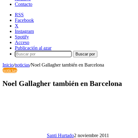
Contacto
RSS
Facebook
X
Instagram
Spotify
Acceso
Publicación al azar
Buscar por
Inicio
/
noticias
/
Noel Gallagher también en Barcelona
noticias
Noel Gallagher también en Barcelona
Santi Hurtado
2 noviembre 2011