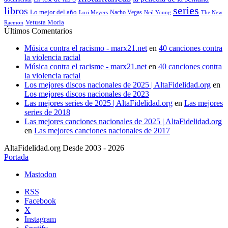
series
libros
Lo mejor del año
Nacho Vegas
Lori Meyers
Neil Young
The New
Vetusta Morla
Raemon
Últimos Comentarios
Música contra el racismo - marx21.net
en
40 canciones contra
la violencia racial
Música contra el racisme - marx21.net
en
40 canciones contra
la violencia racial
Los mejores discos nacionales de 2025 | AltaFidelidad.org
en
Los mejores discos nacionales de 2023
Las mejores series de 2025 | AltaFidelidad.org
en
Las mejores
series de 2018
Las mejores canciones nacionales de 2025 | AltaFidelidad.org
en
Las mejores canciones nacionales de 2017
AltaFidelidad.org Desde 2003 - 2026
Portada
Mastodon
RSS
Facebook
X
Instagram