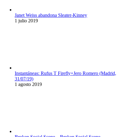
Janet Weiss abandona Sleater-Kinney
1 julio 2019
Instantáneas: Rufus T Firefly+Jero Romero (Madrid,
31/07/19)
1 agosto 2019
Broken Social Scene – Broken Social Scene