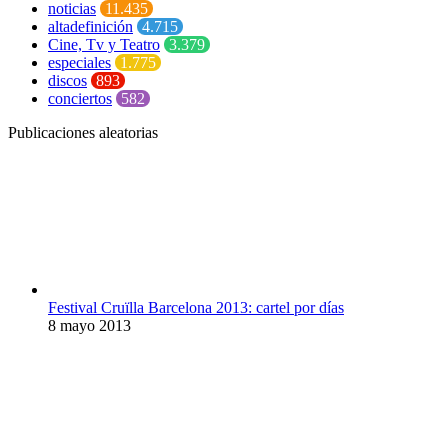
noticias
11.435
altadefinición
4.715
Cine, Tv y Teatro
3.379
especiales
1.775
discos
893
conciertos
582
Publicaciones aleatorias
Festival Cruïlla Barcelona 2013: cartel por días
8 mayo 2013