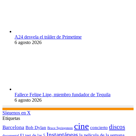
A24 desvela el tráiler de Primetime
6 agosto 2026
Fallece Felipe Lipe, miembro fundador de Tequila
6 agosto 2026
Síguenos en X
Etiquetas
cine
discos
Barcelona
concierto
Bob Dylan
Bruce Springsteen
Instantáneas
la pelicula de la semana
El test de las 5
documental