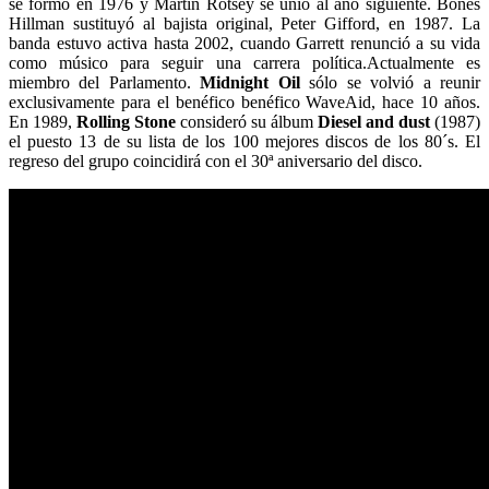
se formó en 1976 y Martin Rotsey se unió al año siguiente. Bones
Hillman sustituyó al bajista original, Peter Gifford, en 1987. La
banda estuvo activa hasta 2002, cuando Garrett renunció a su vida
como músico para seguir una carrera política.Actualmente es
miembro del Parlamento.
Midnight Oil
sólo se volvió a reunir
exclusivamente para el benéfico benéfico WaveAid, hace 10 años.
En 1989,
Rolling Stone
consideró su álbum
Diesel and dust
(1987)
el puesto 13 de su lista de los 100 mejores discos de los 80´s. El
regreso del grupo coincidirá con el 30ª aniversario del disco.