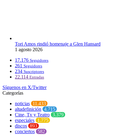
Tori Amos rindió homenaje a Glen Hansard
1 agosto 2026
17.176
Seguidores
261
Seguidores
234
Suscriptores
22.114
Entradas
Síguenos en X/Twitter
Categorías
noticias
11.433
altadefinición
4.715
Cine, Tv y Teatro
3.379
especiales
1.775
discos
893
conciertos
582