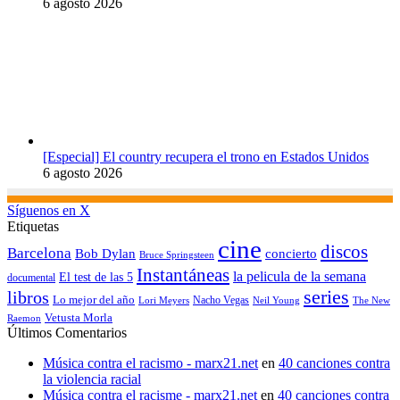
6 agosto 2026
[Especial] El country recupera el trono en Estados Unidos
6 agosto 2026
Síguenos en X
Etiquetas
cine
discos
Barcelona
concierto
Bob Dylan
Bruce Springsteen
Instantáneas
la pelicula de la semana
El test de las 5
documental
series
libros
Lo mejor del año
Nacho Vegas
Lori Meyers
Neil Young
The New
Vetusta Morla
Raemon
Últimos Comentarios
Música contra el racismo - marx21.net
en
40 canciones contra
la violencia racial
Música contra el racisme - marx21.net
en
40 canciones contra