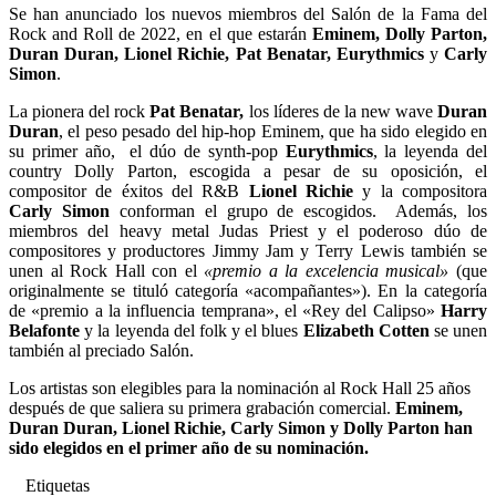
Se han anunciado los nuevos miembros del Salón de la Fama del
Rock and Roll de 2022, en el que estarán
Eminem, Dolly Parton,
Duran Duran, Lionel Richie, Pat Benatar, Eurythmics
y
Carly
Simon
.
La pionera del rock
Pat Benatar,
los líderes de la new wave
Duran
Duran
, el peso pesado del hip-hop Eminem, que ha sido elegido en
su primer año,
el dúo de synth-pop
Eurythmics
, la leyenda del
country Dolly Parton, escogida a pesar de su oposición, el
compositor de éxitos del R&B
Lionel Richie
y la compositora
Carly Simon
conforman el grupo de escogidos.
Además, los
miembros del heavy metal Judas Priest y el poderoso dúo de
compositores y productores Jimmy Jam y Terry Lewis también se
unen al Rock Hall con el
«premio a la excelencia musical»
(que
originalmente se tituló categoría «acompañantes»).
En la categoría
de «premio a la influencia temprana», el «Rey del Calipso»
Harry
Belafonte
y la leyenda del folk y el blues
Elizabeth Cotten
se unen
también al preciado Salón.
Los artistas son elegibles para la nominación al Rock Hall 25 años
después de que saliera su primera grabación comercial.
Eminem,
Duran Duran, Lionel Richie, Carly Simon y Dolly Parton han
sido elegidos en el primer año de su nominación.
Etiquetas