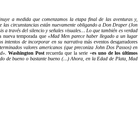
minuye a medida que comenzamos la etapa final de las aventuras y,
ue las circunstancias están nuevamente obligando a Don Draper (Jon
is a través del silencio y señales visuales… Lo que también es verdad
la nueva temporada que
«
Mad Men
parece haber
llegado a un
lugar
os intentos
de
incorporar en su narrativa
más eventos
desgarradores
terminados valores americanos (que preconiza John Dos Passos) en
ad»
.
Washington Post
recuerda que la serie «
e
s uno de
los últimos
ado de
bueno o
bastante bueno (…) Ahora, en la Edad de Plata, Mad