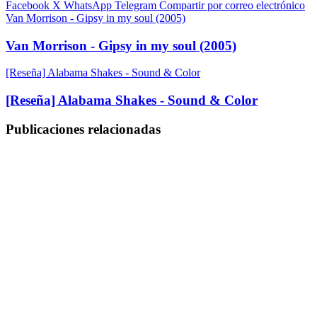
Facebook
X
WhatsApp
Telegram
Compartir por correo electrónico
Van Morrison - Gipsy in my soul (2005)
Van Morrison - Gipsy in my soul (2005)
[Reseña] Alabama Shakes - Sound & Color
[Reseña] Alabama Shakes - Sound & Color
Publicaciones relacionadas