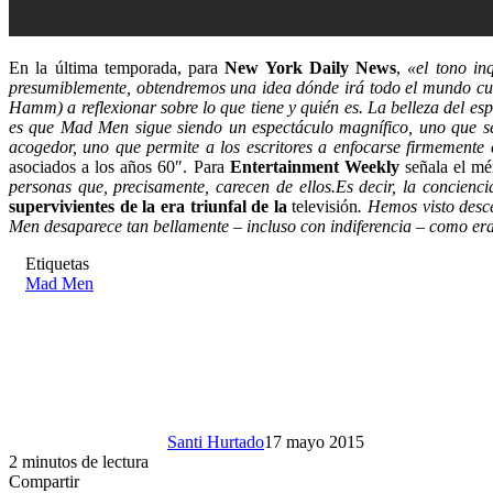
En la última temporada, para
New York Daily News
,
«el tono in
presumiblemente, obtendremos una idea dónde irá todo el mundo 
Hamm) a reflexionar sobre lo que tiene y quién es. La belleza del es
es que Mad Men sigue siendo un espectáculo magnífico, uno que se
acogedor
,
uno
que permite a
los
escritores
a enfocarse firmemente
asociados a
los años 60″
.
Para
Entertainment Weekly
señala el mé
personas que, precisamente, carecen de ellos.Es decir, la conciencia
supervivientes de
la era
triunfal de
la
televisión
.
Hemos visto
desc
Men desaparece tan bellamente – incluso con indiferencia – como er
Etiquetas
Mad Men
Santi Hurtado
17 mayo 2015
2 minutos de lectura
Compartir