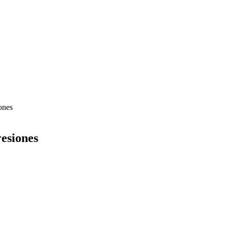
ones
esiones