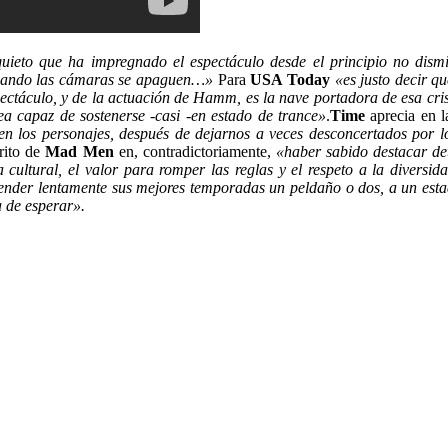
quieto que ha impregnado el espectáculo desde el principio no dis
cuando las cámaras se apaguen…»
Para
USA Today
«es justo decir q
pectáculo, y de la actuación de Hamm, es la nave portadora de esa cris
a capaz de sostenerse -casi -en estado de trance»
.
Time
aprecia en 
en
los personajes
,
después
de dejarnos a
veces
desconcertados
por l
rito de
Mad Men
en, contradictoriamente,
«haber sabido destacar de
 cultural, el valor para romper las reglas y el respeto a la diversid
ender
lentamente
sus
mejores temporadas
un peldaño
o dos,
a un
est
a de esperar»
.