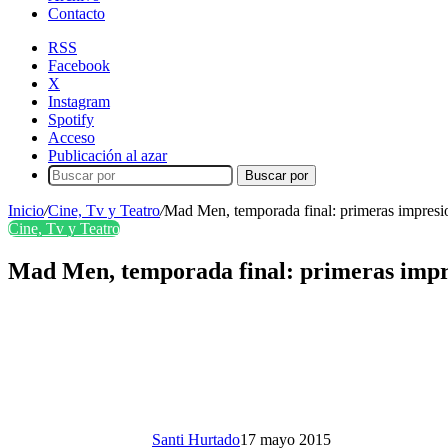
Contacto
RSS
Facebook
X
Instagram
Spotify
Acceso
Publicación al azar
Buscar por
Inicio
/
Cine, Tv y Teatro
/
Mad Men, temporada final: primeras impresi
Cine, Tv y Teatro
Mad Men, temporada final: primeras impr
Santi Hurtado
17 mayo 2015