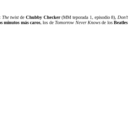
o:
The twist
de
Chubby Checker
(MM teporada 1, episodio 8),
Don’t
os minutos más caros
, los de
Tomorrow Never Knows
de los
Beatles