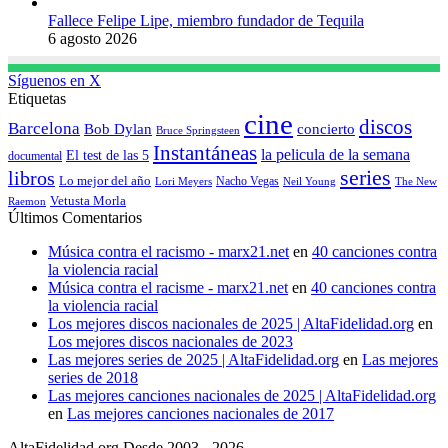
Fallece Felipe Lipe, miembro fundador de Tequila
6 agosto 2026
Síguenos en X
Etiquetas
cine
discos
Barcelona
concierto
Bob Dylan
Bruce Springsteen
Instantáneas
la pelicula de la semana
El test de las 5
documental
series
libros
Lo mejor del año
Nacho Vegas
Lori Meyers
Neil Young
The New
Vetusta Morla
Raemon
Últimos Comentarios
Música contra el racismo - marx21.net
en
40 canciones contra
la violencia racial
Música contra el racisme - marx21.net
en
40 canciones contra
la violencia racial
Los mejores discos nacionales de 2025 | AltaFidelidad.org
en
Los mejores discos nacionales de 2023
Las mejores series de 2025 | AltaFidelidad.org
en
Las mejores
series de 2018
Las mejores canciones nacionales de 2025 | AltaFidelidad.org
en
Las mejores canciones nacionales de 2017
AltaFidelidad.org Desde 2003 - 2026