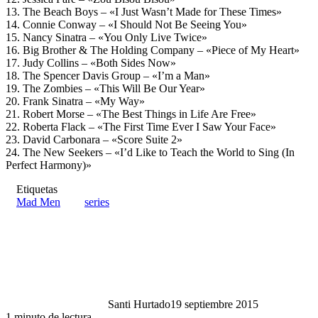
13. The Beach Boys – «I Just Wasn’t Made for These Times»
14. Connie Conway – «I Should Not Be Seeing You»
15. Nancy Sinatra – «You Only Live Twice»
16. Big Brother & The Holding Company – «Piece of My Heart»
17. Judy Collins – «Both Sides Now»
18. The Spencer Davis Group – «I’m a Man»
19. The Zombies – «This Will Be Our Year»
20. Frank Sinatra – «My Way»
21. Robert Morse – «The Best Things in Life Are Free»
22. Roberta Flack – «The First Time Ever I Saw Your Face»
23. David Carbonara – «Score Suite 2»
24. The New Seekers – «I’d Like to Teach the World to Sing (In
Perfect Harmony)»
Etiquetas
Mad Men
series
Santi Hurtado
19 septiembre 2015
1 minuto de lectura