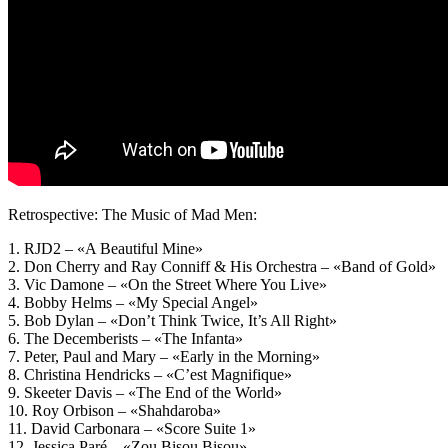
Retrospective: The Music of Mad Men:
1. RJD2 – «A Beautiful Mine»
2. Don Cherry and Ray Conniff & His Orchestra – «Band of Gold»
3. Vic Damone – «On the Street Where You Live»
4. Bobby Helms – «My Special Angel»
5. Bob Dylan – «Don’t Think Twice, It’s All Right»
6. The Decemberists – «The Infanta»
7. Peter, Paul and Mary – «Early in the Morning»
8. Christina Hendricks – «C’est Magnifique»
9. Skeeter Davis – «The End of the World»
10. Roy Orbison – «Shahdaroba»
11. David Carbonara – «Score Suite 1»
12. Jessica Paré – «Zou Bisou Bisou»