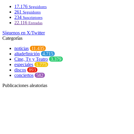
17.176
Seguidores
261
Seguidores
234
Suscriptores
22.116
Entradas
Síguenos en X/Twitter
Categorías
noticias
11.435
altadefinición
4.715
Cine, Tv y Teatro
3.379
especiales
1.775
discos
893
conciertos
582
Publicaciones aleatorias