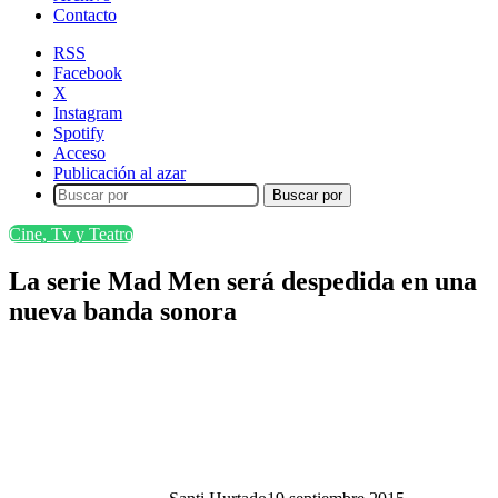
Contacto
RSS
Facebook
X
Instagram
Spotify
Acceso
Publicación al azar
Buscar por
Cine, Tv y Teatro
La serie Mad Men será despedida en una
nueva banda sonora