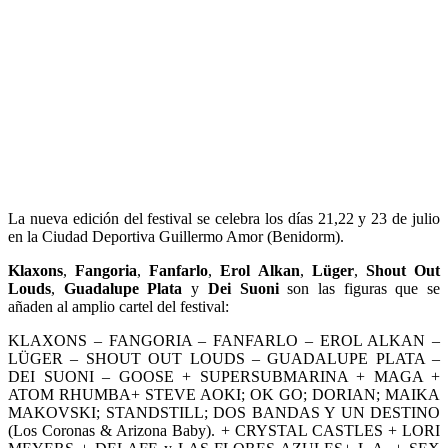
La nueva edición del festival se celebra los días 21,22 y 23 de julio
en la Ciudad Deportiva Guillermo Amor (Benidorm).
Klaxons
,
Fangoria
,
Fanfarlo
,
Erol Alkan
,
Lüger
,
Shout Out
Louds
,
Guadalupe Plata
y
Dei Suoni
son las figuras que se
añaden al amplio cartel del festival:
KLAXONS – FANGORIA – FANFARLO – EROL ALKAN –
LÜGER – SHOUT OUT LOUDS – GUADALUPE PLATA –
DEI SUONI – GOOSE + SUPERSUBMARINA + MAGA +
ATOM RHUMBA+ STEVE AOKI; OK GO; DORIAN; MAIKA
MAKOVSKI; STANDSTILL; DOS BANDAS Y UN DESTINO
(Los Coronas & Arizona Baby). + CRYSTAL CASTLES + LORI