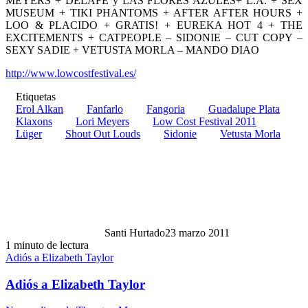
MEYERS + DELAFE y LAS FLORES AZULES+ L.A. + SEX
MUSEUM + TIKI PHANTOMS + AFTER AFTER HOURS +
LOO & PLACIDO + GRATIS! + EUREKA HOT 4 + THE
EXCITEMENTS + CATPEOPLE – SIDONIE – CUT COPY –
SEXY SADIE + VETUSTA MORLA – MANDO DIAO
http://www.lowcostfestival.es/
Etiquetas
Erol Alkan
Fanfarlo
Fangoria
Guadalupe Plata
Klaxons
Lori Meyers
Low Cost Festival 2011
Lüger
Shout Out Louds
Sidonie
Vetusta Morla
Santi Hurtado
23 marzo 2011
1 minuto de lectura
Adiós a Elizabeth Taylor
Adiós a Elizabeth Taylor