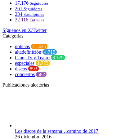
17.176
Seguidores
261
Seguidores
234
Suscriptores
22.116
Entradas
Síguenos en X/Twitter
Categorías
noticias
11.435
altadefinición
4.715
Cine, Tv y Teatro
3.379
especiales
1.775
discos
893
conciertos
582
Publicaciones aleatorias
Los discos de la semana…camino de 2017
26 diciembre 2016