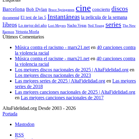
cine
discos
Barcelona
concierto
Bob Dylan
Bruce Springsteen
Instantáneas
la pelicula de la semana
El test de las 5
documental
series
libros
Lo mejor del año
Nacho Vegas
Lori Meyers
Neil Young
The New
Vetusta Morla
Raemon
Últimos Comentarios
Música contra el racismo - marx21.net
en
40 canciones contra
la violencia racial
Música contra el racisme - marx21.net
en
40 canciones contra
la violencia racial
Los mejores discos nacionales de 2025 | AltaFidelidad.org
en
Los mejores discos nacionales de 2023
Las mejores series de 2025 | AltaFidelidad.org
en
Las mejores
series de 2018
Las mejores canciones nacionales de 2025 | AltaFidelidad.org
en
Las mejores canciones nacionales de 2017
AltaFidelidad.org Desde 2003 - 2026
Portada
Mastodon
RSS