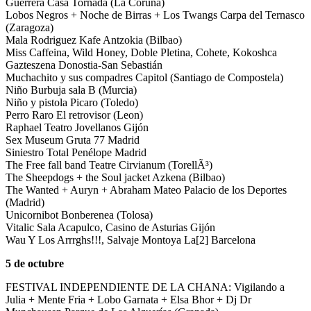
Guerrera Casa Tornada (La Coruña)
Lobos Negros + Noche de Birras + Los Twangs Carpa del Ternasco
(Zaragoza)
Mala Rodriguez Kafe Antzokia (Bilbao)
Miss Caffeina, Wild Honey, Doble Pletina, Cohete, Kokoshca
Gazteszena Donostia-San Sebastián
Muchachito y sus compadres Capitol (Santiago de Compostela)
Niño Burbuja sala B (Murcia)
Niño y pistola Pi­caro (Toledo)
Perro Raro El retrovisor (Leon)
Raphael Teatro Jovellanos Gijón
Sex Museum Gruta 77 Madrid
Siniestro Total Penélope Madrid
The Free fall band Teatre Cirvianum (TorellÃ³)
The Sheepdogs + the Soul jacket Azkena (Bilbao)
The Wanted + Auryn + Abraham Mateo Palacio de los Deportes
(Madrid)
Unicornibot Bonberenea (Tolosa)
Vitalic Sala Acapulco, Casino de Asturias Gijón
Wau Y Los Arrrghs!!!, Salvaje Montoya La[2] Barcelona
5 de octubre
FESTIVAL INDEPENDIENTE DE LA CHANA: Vigilando a
Julia + Mente Fria + Lobo Garnata + Elsa Bhor + Dj Dr