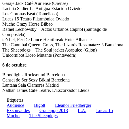
Garaje Jack Café Auriense (Orense)
Laetitia Sadier La Antigua Estación Oviedo
Los Coronas Beat (Tomelloso)
Lucas 15 Teatro Filarmónica Oviedo
Mucho Crazy Horse Bilbao
Rafael Lechowsky + Actos Urbanos Capitol (Santiago de
Compostela)
teNPel, Fer De Lance Heartbreak Hotel Albacete
The Cannibal Queen, Grass, The Lizards Razzmatazz 3 Barcelona
The Sheepdogs + The Soul jacket Acapulco (Gijón)
Unicornibot Liceo Mutante (Pontevedra)
6 de octubre
Bloodlights Rocksound Barcelona
Cansei de Ser Sexy Bikini Barcelona
Lantana Sala Clamores Madrid
Nathan James Cafe Teatre, L’Escorxador Lleida
Etiquetas
Audience
Bigott
Eleanor Friedberger
Exsonvaldes
Granapop 2013
L.A.
Lucas 15
Mucho
The Sheepdogs