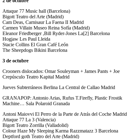
2 de octubre
Attaque 77 Music hall (Barcelona)
Bigott Teatro del Arte (Madrid)
Cam Deas, Carnisaur La Faena II Madrid
Carmen Villain Museo Reina Sofía (Madrid)
Eleanor Friedberger ,Bill Ryder-Jones La[2] Barcelona
Hogjaw Les Paul Lleida
Stacie Collins El Gran Café León
The Sheepdogs Bikini Barcelona
3 de octubre
Crooners dislocados: Omar Souleyman + James Pants + Joe
Crepúsculo Teatro Kapital Madrid
Jueves Subterráneos Berlina La Central de Callao Madrid
GRANAPOP: Antonio Arias, Rufus T.Firefly, Plastic Frostik
Machine… Sala Polaroid Granada
Antoni Maiovvi El Perro de la Parte de Atrás del Coche Madrid
Attaque 77 La 3 (Valencia)
Bigott Teatro Zorrilla (Valladolid)
Colour Haze My Sleeping Karma Razzmatazz 3 Barcelona
Deptford goth Teatro del Arte (Madrid)