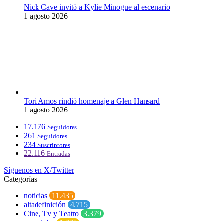
Nick Cave invitó a Kylie Minogue al escenario
1 agosto 2026
Tori Amos rindió homenaje a Glen Hansard
1 agosto 2026
17.176
Seguidores
261
Seguidores
234
Suscriptores
22.116
Entradas
Síguenos en X/Twitter
Categorías
noticias
11.435
altadefinición
4.715
Cine, Tv y Teatro
3.379