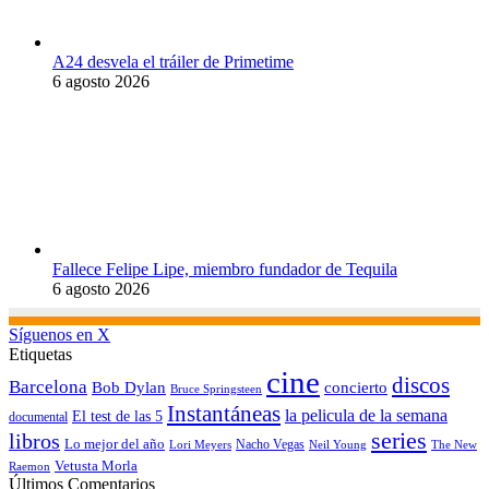
A24 desvela el tráiler de Primetime
6 agosto 2026
Fallece Felipe Lipe, miembro fundador de Tequila
6 agosto 2026
Síguenos en X
Etiquetas
cine
discos
Barcelona
concierto
Bob Dylan
Bruce Springsteen
Instantáneas
la pelicula de la semana
El test de las 5
documental
series
libros
Lo mejor del año
Nacho Vegas
Lori Meyers
Neil Young
The New
Vetusta Morla
Raemon
Últimos Comentarios