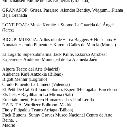
Munchausen Parque de Las Alquerías (Granada)
GRANAPOP: Grises, Pasajero, Alondra Bentley, Wiggum…Planta
Baja Granada
LONE FOAL: Music Komite + Suomo La Guarida del Ángel
(Jerez)
BIGUP! MURCIA: Adiós nicole + Tea Baggers + Noise box +
Nunatak + crudo Pimento + Karenin Calles de Murcia (Murcia)
El Lagarto Supersubmarina, Jack Knife, Eskorzo Afrobeat
Experience Auditorio Municipal de La Alameda Jaén
Algora Teatro del Arte (Madrid)
Audience Kafé Antzokia (Bilbao)
Bigott Menhir (Logroño)
Crudo Pimento La Llimera (Valencia)
El Petit De Cal Eril Joan Colomo, Esperit!Heliogàbal Barcelona
Els Pets + Raydibaum La Mirona (Salt)
Entertainiment, Estereo Humanzee Les Paul Lérida
F.A.N.T.A. Wurlitzer Ballroom Madrid
Fito y Fitipaldis Teatro Arriaga (Bilbao)
Fuck Buttons, Sunny Graves Museo Nacional Centro de Arte
Reina…
Madrid