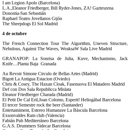
I am Legion Apolo (Barcelona)
L.A.,Eleanor Friedberger, Bill Ryder-Jones, ZA! Gazteszena
Donostia-San Sebastián
Raphael Teatro Jovellanos Gijón
The Sheepdogs El Sol Madrid
4 de octubre
The French Connection Tour The Algorithm, Uneven Structure,
Nebulous, Against The Waves, WeaksaW Sala Live Madrid
GRANAPOP: La Sonrisa de Julia, Kuve, Mechanismo, Jack
Knife…Planta Baja Granada
Au Revoir Simone Ci­rculo de Bellas Artes (Madrid)
Bigott La Antigua Estacion (Oviedo)
Chris & Cosey, The Haxan Cloak, Fasenuova El Matadero Madrid
Def con Dos Sala Republicca Mislata
Eleanor Friedberger Charada (Madrid)
El Petit De Cal Eril,Joan Colomo, Esperit! Heliogàbal Barcelona
El tercer Semestre rock the beer (Santander)
Entertainiment, Estereo Humanzee La Bàscula Barcelona
Exsonvaldes Ram club (Valencia)
Fabián Pub Mediterráneo Barcelona
G.A.S. Drummers Sidecar Barcelona