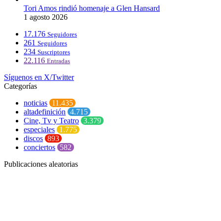
Tori Amos rindió homenaje a Glen Hansard
1 agosto 2026
17.176
Seguidores
261
Seguidores
234
Suscriptores
22.116
Entradas
Síguenos en X/Twitter
Categorías
noticias
11.435
altadefinición
4.715
Cine, Tv y Teatro
3.379
especiales
1.775
discos
893
conciertos
582
Publicaciones aleatorias