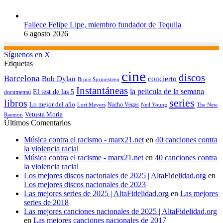
Fallece Felipe Lipe, miembro fundador de Tequila
6 agosto 2026
Síguenos en X
Etiquetas
cine
discos
Barcelona
concierto
Bob Dylan
Bruce Springsteen
Instantáneas
la pelicula de la semana
El test de las 5
documental
series
libros
Lo mejor del año
Nacho Vegas
Lori Meyers
Neil Young
The New
Vetusta Morla
Raemon
Últimos Comentarios
Música contra el racismo - marx21.net
en
40 canciones contra
la violencia racial
Música contra el racisme - marx21.net
en
40 canciones contra
la violencia racial
Los mejores discos nacionales de 2025 | AltaFidelidad.org
en
Los mejores discos nacionales de 2023
Las mejores series de 2025 | AltaFidelidad.org
en
Las mejores
series de 2018
Las mejores canciones nacionales de 2025 | AltaFidelidad.org
en
Las mejores canciones nacionales de 2017