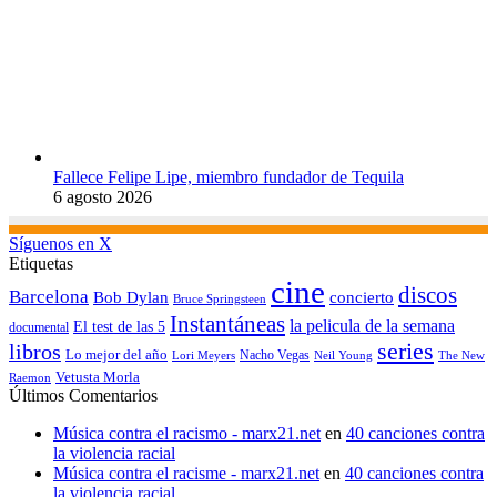
Fallece Felipe Lipe, miembro fundador de Tequila
6 agosto 2026
Síguenos en X
Etiquetas
cine
discos
Barcelona
concierto
Bob Dylan
Bruce Springsteen
Instantáneas
la pelicula de la semana
El test de las 5
documental
series
libros
Lo mejor del año
Nacho Vegas
Lori Meyers
Neil Young
The New
Vetusta Morla
Raemon
Últimos Comentarios
Música contra el racismo - marx21.net
en
40 canciones contra
la violencia racial
Música contra el racisme - marx21.net
en
40 canciones contra
la violencia racial