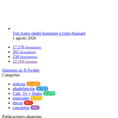
Tori Amos rindió homenaje a Glen Hansard
1 agosto 2026
17.176
Seguidores
261
Seguidores
234
Suscriptores
22.116
Entradas
Síguenos en X/Twitter
Categorías
noticias
11.435
altadefinición
4.715
Cine, Tv y Teatro
3.379
especiales
1.775
discos
893
conciertos
582
Publicaciones aleatorias