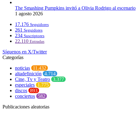
The Smashing Pumpkins invitó a Olivia Rodrigo al escenario
1 agosto 2026
17.176
Seguidores
261
Seguidores
234
Suscriptores
22.110
Entradas
Síguenos en X/Twitter
Categorías
noticias
11.432
altadefinición
4.714
Cine, Tv y Teatro
3.377
especiales
1.775
discos
893
conciertos
582
Publicaciones aleatorias