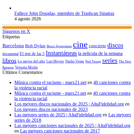
Fallece John Douglas, miembro de Trashcan Sinatras
4 agosto 2026
Síguenos en X
Etiquetas
cine
discos
Barcelona
concierto
Bob Dylan
Bruce Springsteen
Instantáneas
la pelicula de la semana
El test de las 5
documental
series
libros
Lo mejor del año
Nacho Vegas
Lori Meyers
Neil Young
The New
Vetusta Morla
Raemon
Últimos Comentarios
Música contra el racismo - marx21.net
en
40 canciones contra
la violencia racial
Música contra el racisme - marx21.net
en
40 canciones contra
la violencia racial
Los mejores discos nacionales de 2025 | AltaFidelidad.org
en
Los mejores discos nacionales de 2023
Las mejores series de 2025 | AltaFidelidad.org
en
Las mejores
series de 2018
Las mejores canciones nacionales de 2025 | AltaFidelidad.org
en
Las mejores canciones nacionales de 2017