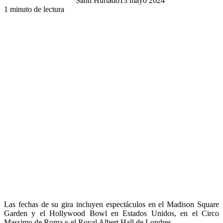
Santi Hurtado
13 mayo 2024
1 minuto de lectura
Las fechas de su gira incluyen espectáculos en el Madison Square
Garden y el Hollywood Bowl en Estados Unidos, en el Circo
Massimo de Roma y el Royal Albert Hall de Londres.