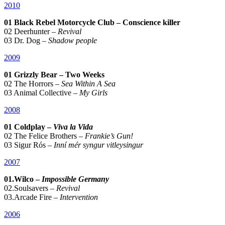
2010
01 Black Rebel Motorcycle Club – Conscience killer
02 Deerhunter –
Revival
03 Dr. Dog –
Shadow people
2009
01 Grizzly Bear – Two Weeks
02 The Horrors –
Sea Within A Sea
03 Animal Collective –
My Girls
2008
01 Coldplay –
Viva la Vida
02 The Felice Brothers –
Frankie’s Gun!
03 Sigur Rós –
Inní mér syngur vitleysingur
2007
01.Wilco –
Impossible Germany
02.Soulsavers –
Revival
03.Arcade Fire –
Intervention
2006