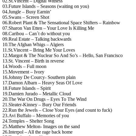
02.St.Vincent – Digital Witness
03.Future Islands – Seasons (waiting on you)
04.Jungle – Busy Earnin’
05.Swans – Screen Shot
06.Robert Plant & The Sensational Space Shifters – Rainbow
07.Sharon Van Etten – Your Love Is Killing Me
08.Caribou – Can´t do without you
09.Real Estate – Talking backwards
10.The Afghan Whigs – Algiers
11.St.Vincent – Bring Me Your Loves
12.Margot & The Nuclear So And So’s – Hello, San Francisco
13.St. Vincent – Birth in reverse
14.Woods – Full moon
15.Movement – Ivory
16.Johnny De Courcy- Southern plain
17.Damon Albarn – Heavy Seas Of Love
18.Future Islands – Spirit
19.Damien Jurado – Metallic Cloud
20.The War On Drugs – Eyes To The Wind
21.Sleater-Kinney – Bury Our Friends
22.Run the Jewels – Close Your Eyes (and count to fuck)
23.Avi Buffalo – Memories of you
24.Temples – Shelter Song
25.Matthew Melton- Images on the sand
26.Interpol – All the rage back home