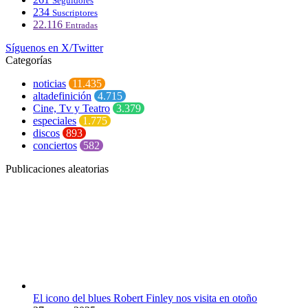
Seguidores
234
Suscriptores
22.116
Entradas
Síguenos en X/Twitter
Categorías
noticias
11.435
altadefinición
4.715
Cine, Tv y Teatro
3.379
especiales
1.775
discos
893
conciertos
582
Publicaciones aleatorias
El icono del blues Robert Finley nos visita en otoño