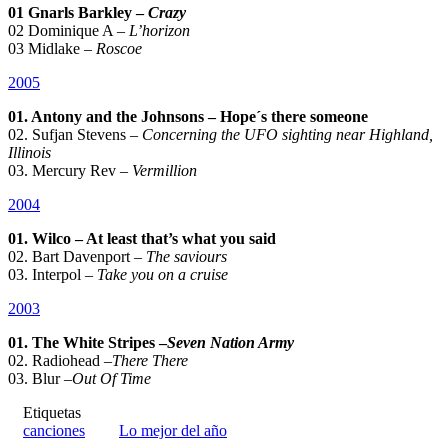
01 Gnarls Barkley –
Crazy
02 Dominique A –
L’horizon
03 Midlake –
Roscoe
2005
01. Antony and the Johnsons – Hope´s there someone
02. Sufjan Stevens –
Concerning the UFO sighting near
Highland,
Illinois
03. Mercury Rev –
Vermillion
2004
01. Wilco – At least that’s what you said
02. Bart Davenport –
The saviours
03. Interpol –
Take you on a cruise
2003
01. The White Stripes –
Seven Nation Army
02. Radiohead –
There There
03. Blur –
Out Of Time
Etiquetas
canciones
Lo mejor del año