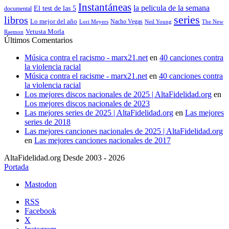
Instantáneas
la pelicula de la semana
El test de las 5
documental
series
libros
Lo mejor del año
Nacho Vegas
Lori Meyers
Neil Young
The New
Vetusta Morla
Raemon
Últimos Comentarios
Música contra el racismo - marx21.net
en
40 canciones contra
la violencia racial
Música contra el racisme - marx21.net
en
40 canciones contra
la violencia racial
Los mejores discos nacionales de 2025 | AltaFidelidad.org
en
Los mejores discos nacionales de 2023
Las mejores series de 2025 | AltaFidelidad.org
en
Las mejores
series de 2018
Las mejores canciones nacionales de 2025 | AltaFidelidad.org
en
Las mejores canciones nacionales de 2017
AltaFidelidad.org Desde 2003 - 2026
Portada
Mastodon
RSS
Facebook
X