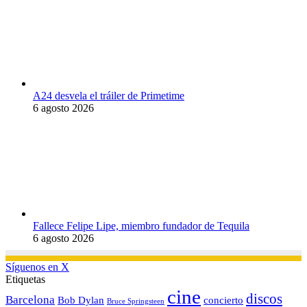
A24 desvela el tráiler de Primetime
6 agosto 2026
Fallece Felipe Lipe, miembro fundador de Tequila
6 agosto 2026
Síguenos en X
Etiquetas
cine
discos
Barcelona
concierto
Bob Dylan
Bruce Springsteen