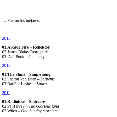
… Fueron los mejores:
2013
01.Arcade Fire – Reflektor
02.James Blake- Retrograde
03.Daft Punk – Get lucky
2012
01.The Shins – Simple song
02 Sharon Van Etten –
Serpents
03 Bat For Lashes –
Laura
2011
01.Radiohead- Staircase
02 PJ Harvey –
The Glorious land
03 Wilco –
One Sunday morning