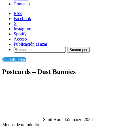
Contacto
RSS
Facebook
X
Instagram
Spotify
Acceso
Publicación al azar
Buscar por
altadefinición
Postcards – Dust Bunnies
Santi Hurtado
5 marzo 2025
Menos de un minuto