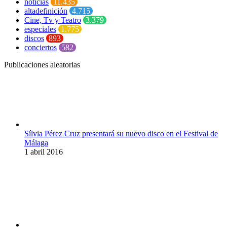
noticias
11.435
altadefinición
4.715
Cine, Tv y Teatro
3.379
especiales
1.775
discos
893
conciertos
582
Publicaciones aleatorias
Sílvia Pérez Cruz presentará su nuevo disco en el Festival de
Málaga
1 abril 2016