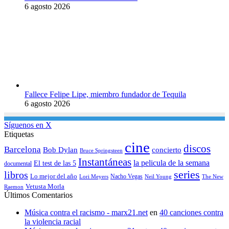
6 agosto 2026
Fallece Felipe Lipe, miembro fundador de Tequila
6 agosto 2026
Síguenos en X
Etiquetas
cine
discos
Barcelona
concierto
Bob Dylan
Bruce Springsteen
Instantáneas
la pelicula de la semana
El test de las 5
documental
series
libros
Lo mejor del año
Nacho Vegas
Lori Meyers
Neil Young
The New
Vetusta Morla
Raemon
Últimos Comentarios
Música contra el racismo - marx21.net
en
40 canciones contra
la violencia racial