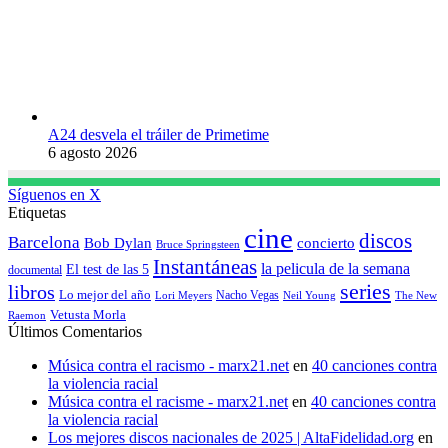
A24 desvela el tráiler de Primetime
6 agosto 2026
Síguenos en X
Etiquetas
cine
discos
Barcelona
concierto
Bob Dylan
Bruce Springsteen
Instantáneas
la pelicula de la semana
El test de las 5
documental
series
libros
Lo mejor del año
Nacho Vegas
Lori Meyers
Neil Young
The New
Vetusta Morla
Raemon
Últimos Comentarios
Música contra el racismo - marx21.net
en
40 canciones contra
la violencia racial
Música contra el racisme - marx21.net
en
40 canciones contra
la violencia racial
Los mejores discos nacionales de 2025 | AltaFidelidad.org
en