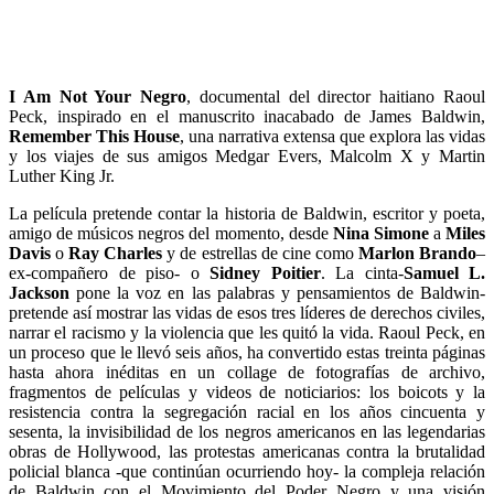
I Am Not Your Negro
, documental del director haitiano Raoul
Peck, inspirado en el manuscrito inacabado de James Baldwin,
Remember This House
, una narrativa extensa que explora las vidas
y los viajes de sus amigos Medgar Evers, Malcolm X y Martin
Luther King Jr.
La película pretende contar la historia de Baldwin, escritor y poeta,
amigo de músicos negros del momento, desde
Nina Simone
a
Miles
Davis
o
Ray Charles
y de estrellas de cine como
Marlon Brando
–
ex-compañero de piso- o
Sidney Poitier
. La cinta-
Samuel L.
Jackson
pone la voz en las palabras y pensamientos de Baldwin-
pretende así mostrar las vidas de esos tres líderes de derechos civiles,
narrar el racismo y la violencia que les quitó la vida. Raoul Peck, en
un proceso que le llevó seis años, ha convertido estas treinta páginas
hasta ahora inéditas en un collage de fotografías de archivo,
fragmentos de películas y videos de noticiarios: los boicots y la
resistencia contra la segregación racial en los años cincuenta y
sesenta, la invisibilidad de los negros americanos en las legendarias
obras de Hollywood, las protestas americanas contra la brutalidad
policial blanca -que continúan ocurriendo hoy- la compleja relación
de Baldwin con el Movimiento del Poder Negro y una visión