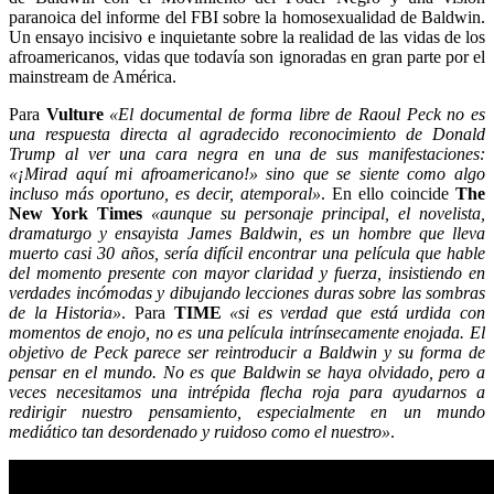
paranoica del informe del FBI sobre la homosexualidad de Baldwin.
Un ensayo incisivo e inquietante sobre la realidad de las vidas de los
afroamericanos, vidas que todavía son ignoradas en gran parte por el
mainstream de América.
Para
Vulture
«El documental de forma libre de Raoul Peck no es
una respuesta directa al agradecido reconocimiento de Donald
Trump al ver una cara negra en una de sus manifestaciones:
«¡Mirad aquí mi afroamericano!» sino que se siente como algo
incluso más oportuno, es decir, atemporal»
. En ello coincide
The
New York Times
«aunque su personaje principal, el novelista,
dramaturgo y ensayista James Baldwin, es un hombre que lleva
muerto casi 30 años, sería difícil encontrar una película que hable
del momento presente con mayor claridad y fuerza, insistiendo en
verdades incómodas y dibujando lecciones duras sobre las sombras
de la Historia»
. Para
TIME
«si es verdad que está urdida con
momentos de enojo, no es una película intrínsecamente enojada. El
objetivo de Peck parece ser reintroducir a Baldwin y su forma de
pensar en el mundo. No es que Baldwin se haya olvidado, pero a
veces necesitamos una intrépida flecha roja para ayudarnos a
redirigir nuestro pensamiento, especialmente en un mundo
mediático tan desordenado y ruidoso como el nuestro»
.