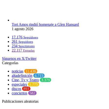
Tori Amos rindió homenaje a Glen Hansard
1 agosto 2026
17.176
Seguidores
261
Seguidores
234
Suscriptores
22.117
Entradas
Síguenos en X/Twitter
Categorías
noticias
11.436
altadefinición
4.715
Cine, Tv y Teatro
3.379
especiales
1.775
discos
893
conciertos
582
Publicaciones aleatorias