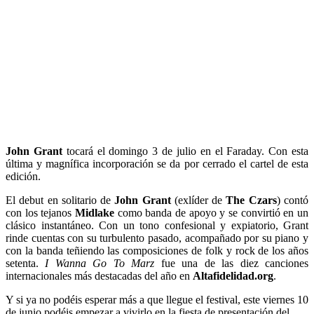
John Grant
tocará el domingo 3 de julio en el Faraday. Con esta
última y magnífica incorporación se da por cerrado el cartel de esta
edición.
El debut en solitario de
John Grant
(exlíder de
The Czars
) contó
con los tejanos
Midlake
como banda de apoyo y se convirtió en un
clásico instantáneo. Con un tono confesional y expiatorio, Grant
rinde cuentas con su turbulento pasado, acompañado por su piano y
con la banda teñiendo las composiciones de folk y rock de los años
setenta.
I Wanna Go To Marz
fue una de las diez canciones
internacionales más destacadas del año en
Altafidelidad.org
.
Y si ya no podéis esperar más a que llegue el festival, este viernes 10
de junio podéis empezar a vivirlo en la fiesta de presentación del