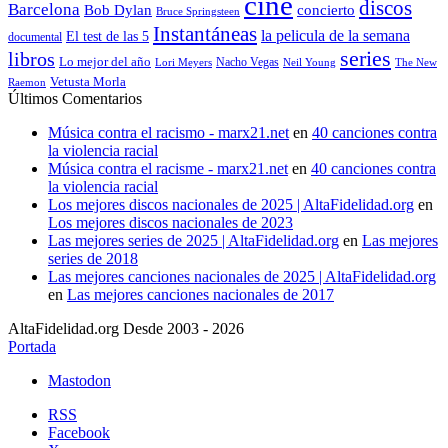
cine
discos
Barcelona
concierto
Bob Dylan
Bruce Springsteen
Instantáneas
la pelicula de la semana
El test de las 5
documental
series
libros
Lo mejor del año
Nacho Vegas
Lori Meyers
Neil Young
The New
Vetusta Morla
Raemon
Últimos Comentarios
Música contra el racismo - marx21.net
en
40 canciones contra
la violencia racial
Música contra el racisme - marx21.net
en
40 canciones contra
la violencia racial
Los mejores discos nacionales de 2025 | AltaFidelidad.org
en
Los mejores discos nacionales de 2023
Las mejores series de 2025 | AltaFidelidad.org
en
Las mejores
series de 2018
Las mejores canciones nacionales de 2025 | AltaFidelidad.org
en
Las mejores canciones nacionales de 2017
AltaFidelidad.org Desde 2003 - 2026
Portada
Mastodon
RSS
Facebook