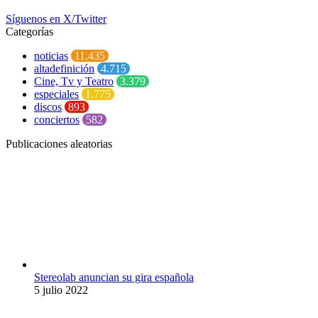
Síguenos en X/Twitter
Categorías
noticias
11.435
altadefinición
4.715
Cine, Tv y Teatro
3.379
especiales
1.775
discos
893
conciertos
582
Publicaciones aleatorias
Stereolab anuncian su gira española
5 julio 2022