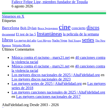
Fallece Felipe Lipe, miembro fundador de Tequila
6 agosto 2026
Síguenos en X
Etiquetas
cine
discos
Barcelona
concierto
Bob Dylan
Bruce Springsteen
Instantáneas
la pelicula de la semana
El test de las 5
documental
series
libros
Lo mejor del año
Nacho Vegas
Lori Meyers
Neil Young
The New
Vetusta Morla
Raemon
Últimos Comentarios
Música contra el racismo - marx21.net
en
40 canciones contra
la violencia racial
Música contra el racisme - marx21.net
en
40 canciones contra
la violencia racial
Los mejores discos nacionales de 2025 | AltaFidelidad.org
en
Los mejores discos nacionales de 2023
Las mejores series de 2025 | AltaFidelidad.org
en
Las mejores
series de 2018
Las mejores canciones nacionales de 2025 | AltaFidelidad.org
en
Las mejores canciones nacionales de 2017
AltaFidelidad.org Desde 2003 - 2026