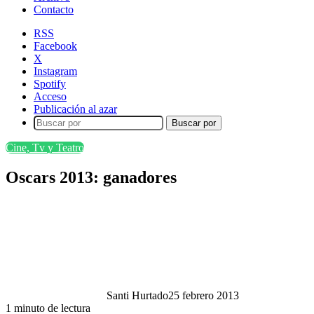
Contacto
RSS
Facebook
X
Instagram
Spotify
Acceso
Publicación al azar
Buscar por
Cine, Tv y Teatro
Oscars 2013: ganadores
Santi Hurtado
25 febrero 2013
1 minuto de lectura