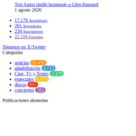
Tori Amos rindió homenaje a Glen Hansard
1 agosto 2026
17.176
Seguidores
261
Seguidores
234
Suscriptores
22.116
Entradas
Síguenos en X/Twitter
Categorías
noticias
11.435
altadefinición
4.715
Cine, Tv y Teatro
3.379
especiales
1.775
discos
893
conciertos
582
Publicaciones aleatorias