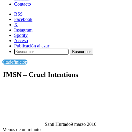
Contacto
RSS
Facebook
X
Instagram
Spotify
Acceso
Publicación al azar
Buscar por
altadefinición
JMSN – Cruel Intentions
Santi Hurtado
9 marzo 2016
Menos de un minuto