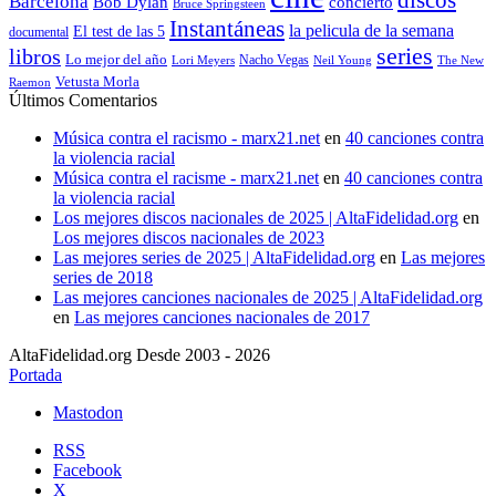
discos
Barcelona
concierto
Bob Dylan
Bruce Springsteen
Instantáneas
la pelicula de la semana
El test de las 5
documental
series
libros
Lo mejor del año
Nacho Vegas
Lori Meyers
Neil Young
The New
Vetusta Morla
Raemon
Últimos Comentarios
Música contra el racismo - marx21.net
en
40 canciones contra
la violencia racial
Música contra el racisme - marx21.net
en
40 canciones contra
la violencia racial
Los mejores discos nacionales de 2025 | AltaFidelidad.org
en
Los mejores discos nacionales de 2023
Las mejores series de 2025 | AltaFidelidad.org
en
Las mejores
series de 2018
Las mejores canciones nacionales de 2025 | AltaFidelidad.org
en
Las mejores canciones nacionales de 2017
AltaFidelidad.org Desde 2003 - 2026
Portada
Mastodon
RSS
Facebook
X