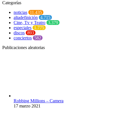
Categorías
noticias
11.435
altadefinición
4.715
Cine, Tv y Teatro
3.379
especiales
1.775
discos
893
conciertos
582
Publicaciones aleatorias
Robbing Millions – Camera
17 marzo 2021