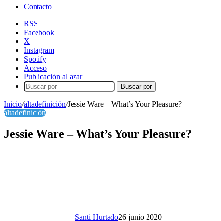
Contacto
RSS
Facebook
X
Instagram
Spotify
Acceso
Publicación al azar
Buscar por
Inicio
/
altadefinición
/
Jessie Ware – What’s Your Pleasure?
altadefinición
Jessie Ware – What’s Your Pleasure?
Santi Hurtado
26 junio 2020