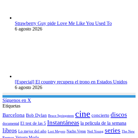
Strawberry Guy pide Love Me Like You Used To
6 agosto 2026
[Especial] El country recupera el trono en Estados Unidos
6 agosto 2026
Síguenos en X
Etiquetas
cine
discos
Barcelona
concierto
Bob Dylan
Bruce Springsteen
Instantáneas
la pelicula de la semana
El test de las 5
documental
series
libros
Lo mejor del año
Nacho Vegas
Lori Meyers
Neil Young
The New
Vetusta Morla
Raemon