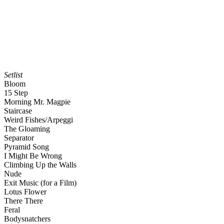
Setlist
Bloom
15 Step
Morning Mr. Magpie
Staircase
Weird Fishes/Arpeggi
The Gloaming
Separator
Pyramid Song
I Might Be Wrong
Climbing Up the Walls
Nude
Exit Music (for a Film)
Lotus Flower
There There
Feral
Bodysnatchers