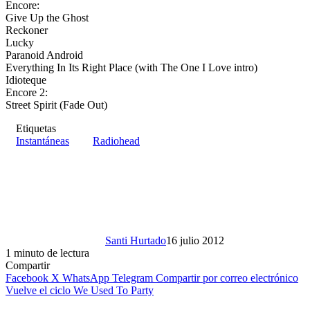
Encore:
Give Up the Ghost
Reckoner
Lucky
Paranoid Android
Everything In Its Right Place (with The One I Love intro)
Idioteque
Encore 2:
Street Spirit (Fade Out)
Etiquetas
Instantáneas
Radiohead
Santi Hurtado
16 julio 2012
1 minuto de lectura
Compartir
Facebook
X
WhatsApp
Telegram
Compartir por correo electrónico
Vuelve el ciclo We Used To Party