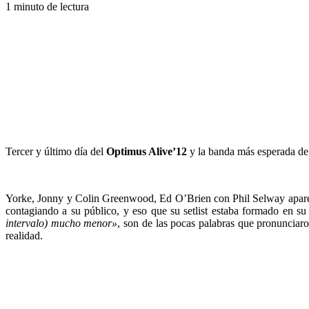
1 minuto de lectura
Tercer y último día del
Optimus Alive’12
y la banda más esperada de t
Yorke, Jonny y Colin Greenwood, Ed O’Brien con Phil Selway aparecía
contagiando a su público, y eso que su setlist estaba formado en s
intervalo) mucho menor»
, son de las pocas palabras que pronunciar
realidad.