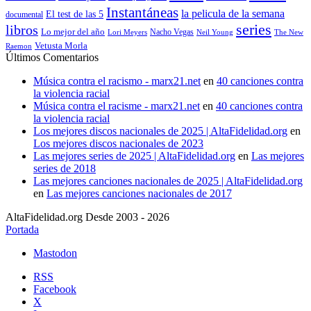
Instantáneas
la pelicula de la semana
El test de las 5
documental
series
libros
Lo mejor del año
Nacho Vegas
Lori Meyers
Neil Young
The New
Vetusta Morla
Raemon
Últimos Comentarios
Música contra el racismo - marx21.net
en
40 canciones contra
la violencia racial
Música contra el racisme - marx21.net
en
40 canciones contra
la violencia racial
Los mejores discos nacionales de 2025 | AltaFidelidad.org
en
Los mejores discos nacionales de 2023
Las mejores series de 2025 | AltaFidelidad.org
en
Las mejores
series de 2018
Las mejores canciones nacionales de 2025 | AltaFidelidad.org
en
Las mejores canciones nacionales de 2017
AltaFidelidad.org Desde 2003 - 2026
Portada
Mastodon
RSS
Facebook
X