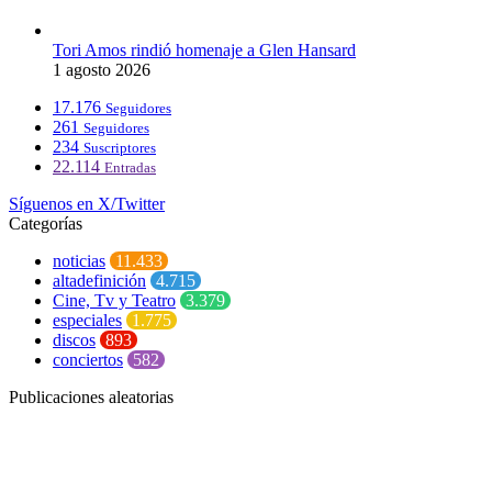
Tori Amos rindió homenaje a Glen Hansard
1 agosto 2026
17.176
Seguidores
261
Seguidores
234
Suscriptores
22.114
Entradas
Síguenos en X/Twitter
Categorías
noticias
11.433
altadefinición
4.715
Cine, Tv y Teatro
3.379
especiales
1.775
discos
893
conciertos
582
Publicaciones aleatorias