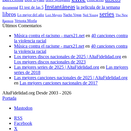
Instantáneas
la pelicula de la semana
El test de las 5
documental
series
libros
Lo mejor del año
Nacho Vegas
Lori Meyers
Neil Young
The New
Vetusta Morla
Raemon
Últimos Comentarios
Música contra el racismo - marx21.net
en
40 canciones contra
la violencia racial
Música contra el racisme - marx21.net
en
40 canciones contra
la violencia racial
Los mejores discos nacionales de 2025 | AltaFidelidad.org
en
Los mejores discos nacionales de 2023
Las mejores series de 2025 | AltaFidelidad.org
en
Las mejores
series de 2018
Las mejores canciones nacionales de 2025 | AltaFidelidad.org
en
Las mejores canciones nacionales de 2017
AltaFidelidad.org Desde 2003 - 2026
Portada
Mastodon
RSS
Facebook
X