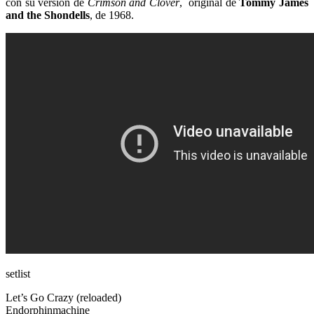
con su versión de
Crimson and Clover
, original de
Tommy James
and the Shondells
, de 1968.
setlist
Let’s Go Crazy (reloaded)
Endorphinmachine