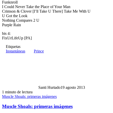
Funknroll
I Could Never Take the Place of Your Man
Crimson & Clover [I’ll Take U There] Take Me With U
U Got the Look
Nothing Compares 2 U
Purple Rain
bis 4:
FixUrLifeUp [PA]
Etiquetas
Instantáneas
Prince
Santi Hurtado
19 agosto 2013
1 minuto de lectura
Muscle Shoals: primeras imágenes
Muscle Shoals: primeras imágenes