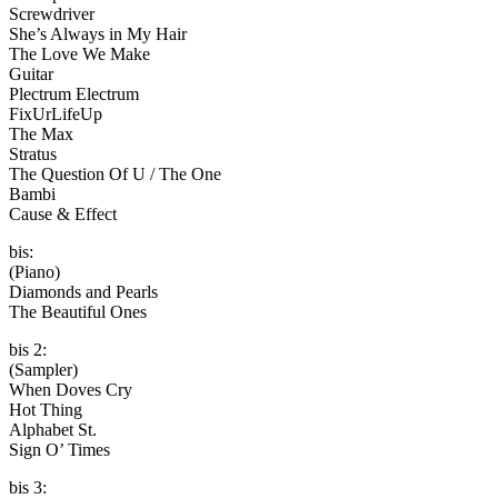
Screwdriver
She’s Always in My Hair
The Love We Make
Guitar
Plectrum Electrum
FixUrLifeUp
The Max
Stratus
The Question Of U / The One
Bambi
Cause & Effect
bis:
(Piano)
Diamonds and Pearls
The Beautiful Ones
bis 2:
(Sampler)
When Doves Cry
Hot Thing
Alphabet St.
Sign O’ Times
bis 3: