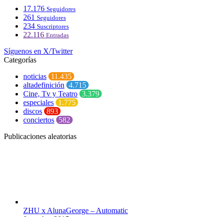
17.176
Seguidores
261
Seguidores
234
Suscriptores
22.116
Entradas
Síguenos en X/Twitter
Categorías
noticias
11.435
altadefinición
4.715
Cine, Tv y Teatro
3.379
especiales
1.775
discos
893
conciertos
582
Publicaciones aleatorias
ZHU x AlunaGeorge – Automatic