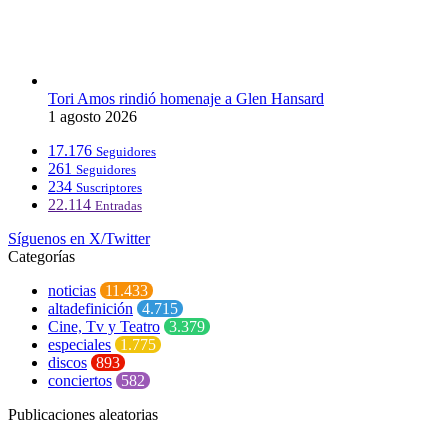
Tori Amos rindió homenaje a Glen Hansard
1 agosto 2026
17.176
Seguidores
261
Seguidores
234
Suscriptores
22.114
Entradas
Síguenos en X/Twitter
Categorías
noticias
11.433
altadefinición
4.715
Cine, Tv y Teatro
3.379
especiales
1.775
discos
893
conciertos
582
Publicaciones aleatorias