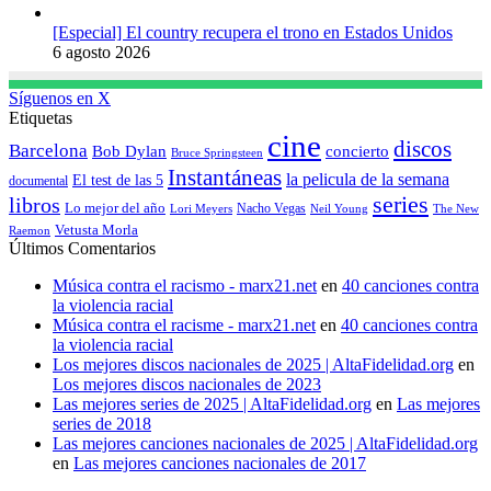
[Especial] El country recupera el trono en Estados Unidos
6 agosto 2026
Síguenos en X
Etiquetas
cine
discos
Barcelona
concierto
Bob Dylan
Bruce Springsteen
Instantáneas
la pelicula de la semana
El test de las 5
documental
series
libros
Lo mejor del año
Nacho Vegas
Lori Meyers
Neil Young
The New
Vetusta Morla
Raemon
Últimos Comentarios
Música contra el racismo - marx21.net
en
40 canciones contra
la violencia racial
Música contra el racisme - marx21.net
en
40 canciones contra
la violencia racial
Los mejores discos nacionales de 2025 | AltaFidelidad.org
en
Los mejores discos nacionales de 2023
Las mejores series de 2025 | AltaFidelidad.org
en
Las mejores
series de 2018
Las mejores canciones nacionales de 2025 | AltaFidelidad.org
en
Las mejores canciones nacionales de 2017