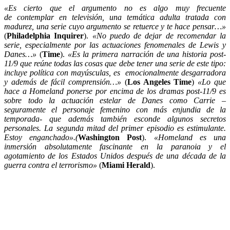
«Es cierto que el argumento no es algo muy frecuente
de contemplar en televisión, una temática adulta tratada con
madurez, una serie cuyo argumento se retuerce y te hace pensar…»
(
Philadelphia Inquirer
).
«No puedo de dejar de recomendar la
serie, especialmente por las actuaciones fenomenales de Lewis y
Danes…»
(
Time
).
«Es la primera narración de una historia post-
11/9 que reúne todas las cosas que debe tener una serie de este tipo:
incluye política con mayúsculas, es emocionalmente desgarradora
y además de fácil comprensión…»
(
Los Angeles Time
)
«Lo que
hace a Homeland ponerse por encima de los dramas post-11/9 es
sobre todo la actuación estelar de Danes como Carrie –
seguramente el personaje femenino con más enjundia de la
temporada- que además también esconde algunos secretos
personales. La segunda mitad del primer episodio es estimulante.
Estoy enganchado».(
Washington Post
).
«Homeland es una
inmersión absolutamente fascinante en la paranoia y el
agotamiento de los Estados Unidos después de una década de la
guerra contra el terrorismo»
(
Miami Herald
).