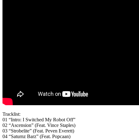
Tracklist:
01 “Intro: I Switched My Robot Off”
02 “Ascension” (Feat. Vince Staples)
03 “Strobelite” (Feat. Peven Everett)
04 “Saturnz Barz” (Feat. Popcaan)