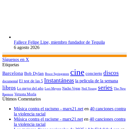
Fallece Felipe Lipe, miembro fundador de Tequila
6 agosto 2026
Síguenos en X
Etiquetas
cine
discos
Barcelona
concierto
Bob Dylan
Bruce Springsteen
Instantáneas
la pelicula de la semana
El test de las 5
documental
series
libros
Lo mejor del año
Nacho Vegas
Lori Meyers
Neil Young
The New
Vetusta Morla
Raemon
Últimos Comentarios
Música contra el racismo - marx21.net
en
40 canciones contra
la violencia racial
Música contra el racisme - marx21.net
en
40 canciones contra
la violencia racial