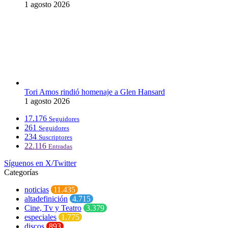
1 agosto 2026
Tori Amos rindió homenaje a Glen Hansard
1 agosto 2026
17.176
Seguidores
261
Seguidores
234
Suscriptores
22.116
Entradas
Síguenos en X/Twitter
Categorías
noticias
11.435
altadefinición
4.715
Cine, Tv y Teatro
3.379
especiales
1.775
discos
893