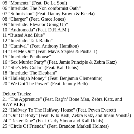
05 “Momentz” (Feat. De La Soul)
06 “Interlude: The Non-conformist Oath”
07 “Submission” (Feat. Danny Brown & Kelela)
08 “Charger” (Feat. Grace Jones)
09 “Interlude: Elevator Going Up”
10 “Andromeda” (Feat. D.R.A.M.)
11 “Busted And Blue”
12 “Interlude: Talk Radio”
13 “Carnival” (Feat. Anthony Hamilton)
14 “Let Me Out” (Feat. Mavis Staples & Pusha T)
15 “Interlude: Penthouse”
16 “Sex Murder Party” (Feat. Jamie Principle & Zebra Katz)
17 “She’s My Collar” (Feat. Kali Uchis)
18 “Interlude: The Elephant”
19 “Hallelujah Money” (Feat. Benjamin Clementine)
20 “We Got The Power” (Feat. Jehnny Beth)
Deluxe Tracks:
21 “The Apprentice” (Feat. Rag’n’ Bone Man, Zebra Katz, and
RAY BLK)
22 “Halfway To The Halfway House” (Feat. Peven Everett)
23 “Out Of Body” (Feat. Kilo Kish, Zebra Katz, and Imani Vonshà)
24 “Ticker Tape” (Feat. Carly Simon and Kali Uchis)
25 “Circle Of Friendz” (Feat. Brandon Markell Holmes)