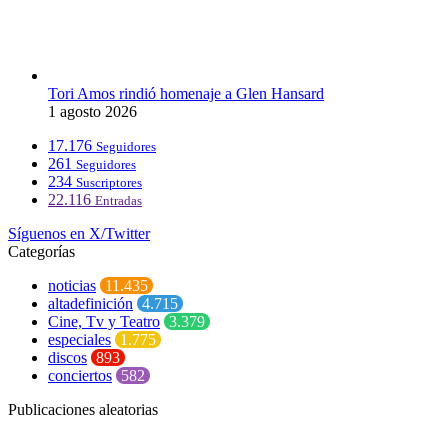
Tori Amos rindió homenaje a Glen Hansard
1 agosto 2026
17.176
Seguidores
261
Seguidores
234
Suscriptores
22.116
Entradas
Síguenos en X/Twitter
Categorías
noticias
11.435
altadefinición
4.715
Cine, Tv y Teatro
3.379
especiales
1.775
discos
893
conciertos
582
Publicaciones aleatorias