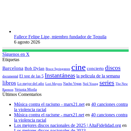
Fallece Felipe Lipe, miembro fundador de Tequila
6 agosto 2026
Síguenos en X
Etiquetas
cine
discos
Barcelona
concierto
Bob Dylan
Bruce Springsteen
Instantáneas
la pelicula de la semana
El test de las 5
documental
series
libros
Lo mejor del año
Nacho Vegas
Lori Meyers
Neil Young
The New
Vetusta Morla
Raemon
Últimos Comentarios
Música contra el racismo - marx21.net
en
40 canciones contra
la violencia racial
Música contra el racisme - marx21.net
en
40 canciones contra
la violencia racial
Los mejores discos nacionales de 2025 | AltaFidelidad.org
en
Los mejores discos nacionales de 2023