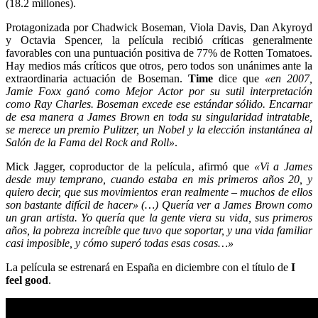
(18.2 millones).
Protagonizada por Chadwick Boseman, Viola Davis, Dan Akyroyd
y Octavia Spencer, la película recibió críticas generalmente
favorables con una puntuación positiva de 77% de Rotten Tomatoes.
Hay medios más críticos que otros, pero todos son unánimes ante la
extraordinaria actuación de Boseman.
Time
dice que
«en 2007,
Jamie Foxx ganó como Mejor Actor por su sutil interpretación
como Ray Charles. Boseman excede ese estándar sólido. Encarnar
de esa manera a James Brown en toda su singularidad intratable,
se merece un premio Pulitzer, un Nobel y la elección instantánea al
Salón de la Fama del Rock and Roll»
.
Mick Jagger, coproductor de la película, afirmó que
«Vi a James
desde muy temprano, cuando estaba en mis primeros años 20, y
quiero decir, que sus movimientos eran realmente – muchos de ellos
son bastante difícil de hacer» (…) Quería ver a James Brown como
un gran artista. Yo quería que la gente viera su vida, sus primeros
años, la pobreza increíble que tuvo que soportar, y una vida familiar
casi imposible, y cómo superó todas esas cosas…»
La película se estrenará en España en diciembre con el título de
I
feel good
.