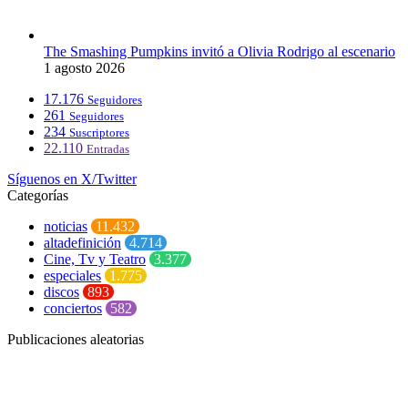
The Smashing Pumpkins invitó a Olivia Rodrigo al escenario
1 agosto 2026
17.176
Seguidores
261
Seguidores
234
Suscriptores
22.110
Entradas
Síguenos en X/Twitter
Categorías
noticias
11.432
altadefinición
4.714
Cine, Tv y Teatro
3.377
especiales
1.775
discos
893
conciertos
582
Publicaciones aleatorias