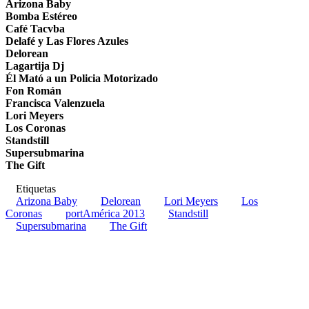
Arizona Baby
Bomba Estéreo
Café Tacvba
Delafé y Las Flores Azules
Delorean
Lagartija Dj
Él Mató a un Policia Motorizado
Fon Román
Francisca Valenzuela
Lori Meyers
Los Coronas
Standstill
Supersubmarina
The Gift
Etiquetas
Arizona Baby
Delorean
Lori Meyers
Los
Coronas
portAmérica 2013
Standstill
Supersubmarina
The Gift