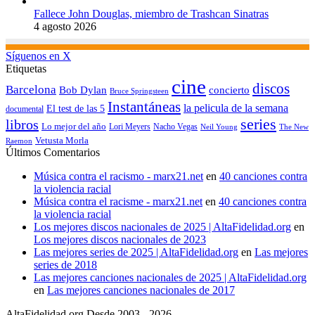
Fallece John Douglas, miembro de Trashcan Sinatras
4 agosto 2026
Síguenos en X
Etiquetas
cine
discos
Barcelona
concierto
Bob Dylan
Bruce Springsteen
Instantáneas
la pelicula de la semana
El test de las 5
documental
series
libros
Lo mejor del año
Nacho Vegas
Lori Meyers
Neil Young
The New
Vetusta Morla
Raemon
Últimos Comentarios
Música contra el racismo - marx21.net
en
40 canciones contra
la violencia racial
Música contra el racisme - marx21.net
en
40 canciones contra
la violencia racial
Los mejores discos nacionales de 2025 | AltaFidelidad.org
en
Los mejores discos nacionales de 2023
Las mejores series de 2025 | AltaFidelidad.org
en
Las mejores
series de 2018
Las mejores canciones nacionales de 2025 | AltaFidelidad.org
en
Las mejores canciones nacionales de 2017
AltaFidelidad.org Desde 2003 - 2026