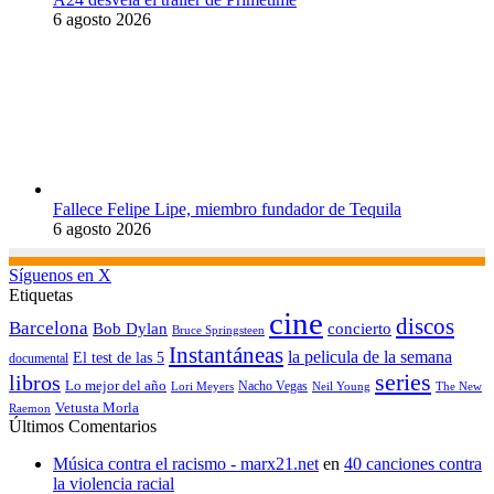
6 agosto 2026
Fallece Felipe Lipe, miembro fundador de Tequila
6 agosto 2026
Síguenos en X
Etiquetas
cine
discos
Barcelona
concierto
Bob Dylan
Bruce Springsteen
Instantáneas
la pelicula de la semana
El test de las 5
documental
series
libros
Lo mejor del año
Nacho Vegas
Lori Meyers
Neil Young
The New
Vetusta Morla
Raemon
Últimos Comentarios
Música contra el racismo - marx21.net
en
40 canciones contra
la violencia racial