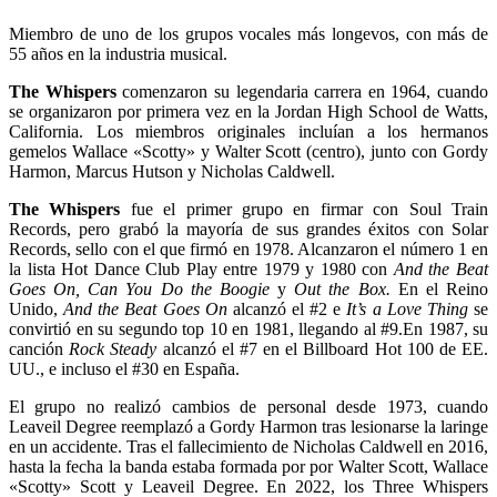
Miembro de uno de los grupos vocales más longevos, con más de
55 años en la industria musical.
The Whispers
comenzaron su legendaria carrera en 1964, cuando
se organizaron por primera vez en la Jordan High School de Watts,
California. Los miembros originales incluían a los hermanos
gemelos Wallace «Scotty» y Walter Scott (centro), junto con Gordy
Harmon, Marcus Hutson y Nicholas Caldwell.
The Whispers
fue el primer grupo en firmar con Soul Train
Records, pero grabó la mayoría de sus grandes éxitos con Solar
Records, sello con el que firmó en 1978. Alcanzaron el número 1 en
la lista Hot Dance Club Play entre 1979 y 1980 con
And the Beat
Goes On, Can You Do the Boogie
y
Out the Box.
En el Reino
Unido,
And the Beat Goes On
alcanzó el #2 e
It’s a Love Thing
se
convirtió en su segundo top 10 en 1981, llegando al #9.En 1987, su
canción
Rock Steady
alcanzó el #7 en el Billboard Hot 100 de EE.
UU., e incluso el #30 en España.
El grupo no realizó cambios de personal desde 1973, cuando
Leaveil Degree reemplazó a Gordy Harmon tras lesionarse la laringe
en un accidente. Tras el fallecimiento de Nicholas Caldwell en 2016,
hasta la fecha la banda estaba formada por por Walter Scott, Wallace
«Scotty» Scott y Leaveil Degree. En 2022, los Three Whispers