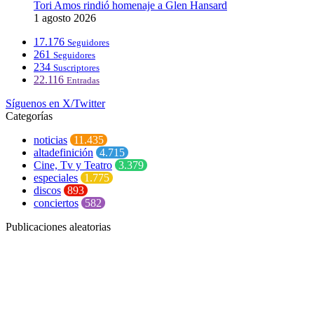
Tori Amos rindió homenaje a Glen Hansard
1 agosto 2026
17.176
Seguidores
261
Seguidores
234
Suscriptores
22.116
Entradas
Síguenos en X/Twitter
Categorías
noticias
11.435
altadefinición
4.715
Cine, Tv y Teatro
3.379
especiales
1.775
discos
893
conciertos
582
Publicaciones aleatorias