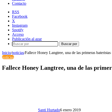
Contacto
RSS
Facebook
X
Instagram
Spotify
Acceso
Publicación al azar
Buscar por
Inicio
/
noticias
/
Fallece Honey Langtree, una de las primeras bateristas
noticias
Fallece Honey Langtree, una de las primera
Santi Hurtado
6 enero 2019