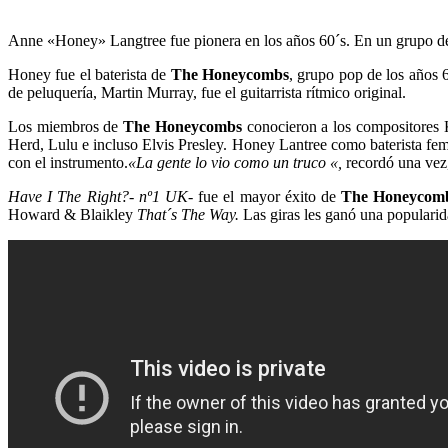
Anne «Honey» Langtree fue pionera en los años 60´s. En un grupo de c
Honey fue el baterista de
The Honeycombs
, grupo pop de los años 
de peluquería, Martin Murray, fue el guitarrista rítmico original.
Los miembros de
The Honeycombs
conocieron a los compositores 
Herd, Lulu e incluso Elvis Presley. Honey Lantree como baterista fem
con el instrumento.
«La gente lo vio como un truco «,
recordó una ve
Have I The Right?- nº1 UK-
fue el mayor éxito de
The Honeycom
Howard & Blaikley
That´s The Way.
Las giras les ganó una popularid