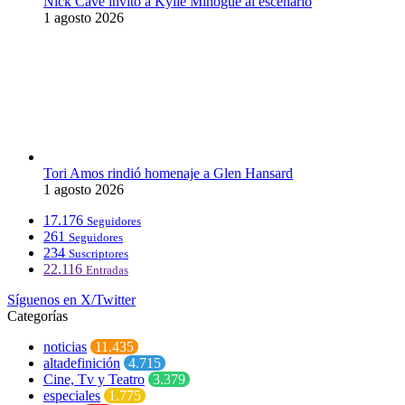
Nick Cave invitó a Kylie Minogue al escenario
1 agosto 2026
Tori Amos rindió homenaje a Glen Hansard
1 agosto 2026
17.176
Seguidores
261
Seguidores
234
Suscriptores
22.116
Entradas
Síguenos en X/Twitter
Categorías
noticias
11.435
altadefinición
4.715
Cine, Tv y Teatro
3.379
especiales
1.775