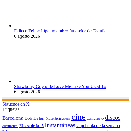
Fallece Felipe Lipe, miembro fundador de Tequila
6 agosto 2026
Strawberry Guy pide Love Me Like You Used To
6 agosto 2026
Síguenos en X
Etiquetas
cine
discos
Barcelona
concierto
Bob Dylan
Bruce Springsteen
Instantáneas
la pelicula de la semana
El test de las 5
documental