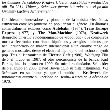
los álbumes del catálogo Kraftwerk fueron concebidos y producidos
allí. En 2014, Hütter y Schneider fueron honrados con el premio
Grammy Lifetime Achievement ”
.
Considerados innovadores y pioneros de la música electrónica,
estuvieron entre los primeros en popularizar el género. En álbumes
comercialmente exitosos como
Autobahn
(1974),
Trans-Europe
Express
(1977) y
The Man-Machine
(1978),
Kraftwerk
desarrolló un estilo autodenominado de «robot pop» que combinaba
música electrónica con ritmos hipnóticos y arreglos mínimos que
han influenciado de manera internacional a un enorme rango de
géneros musicales, desde el electro al hip hop, o del techno al synth
pop. Tras el lanzamiento de
Electric Café
(1986), Wolfgang Flür
dejó el grupo en 1987; el otro percusionista de la banda, Karl
Bartos, hizo lo mismo en 1990. Su miembro fundador, Schneider
dejó el grupo en 2008. David Bowie tituló su pista instrumental
V-2
Schneider
en su honor ya que el sonido de
Kraftwerk
fue
fundamental durante su «período de Berlín» a fines de la década de
1970.