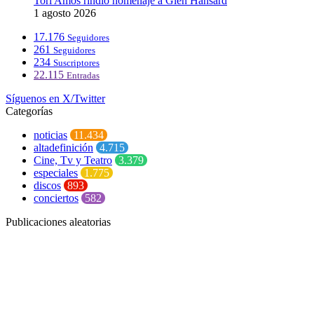
Tori Amos rindió homenaje a Glen Hansard
1 agosto 2026
17.176
Seguidores
261
Seguidores
234
Suscriptores
22.115
Entradas
Síguenos en X/Twitter
Categorías
noticias
11.434
altadefinición
4.715
Cine, Tv y Teatro
3.379
especiales
1.775
discos
893
conciertos
582
Publicaciones aleatorias