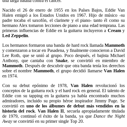
una larga batalla contra el cáncer.
Nacido el 26 de enero de 1955 en los Países Bajos, Eddie Van
Halen emigró a los Estados Unidos en 1967. Hijo de músico -su
padre tocaba el saxofón, el clarinete y el piano- tanto él como su
hermano Alex tomaron lecciones de piano a una edad temprana. Las
primeras influencias de Eddie en la guitarra incluyeron a
Cream
y
Led Zeppelin
.
Los hermanos formaron una banda de hard rock llamada
Mammoth
y comenzaron a tocar en Pasadena, y finalmente conocieron a David
Lee Roth, que se unió al grupo. Poco después, el bajista Michael
Anthony, que cantaba con
Snake
, se convirtió en miembro de
Mammoth
. Después de descubrir que otra banda tenía los derechos
sobre el nombre
Mammoth
, el grupo decidió llamarse
Van Halen
en 1974.
Con su debut epónimo de 1978,
Van Halen
revolucionó los
conceptos de la guitarra rock y el hard rock en general. El talento de
Eddie con su tapping en la guitarra ya había encontrado muchos
admiradores, incluido su propio héroe inspirador Jimmy Page. Se
convirtió en
uno de los álbumes de debut más vendidos en la
historia del rock
.
Van Halen II
, secuela apropiadamente titulada
de 1979, continuó el éxito de la banda, ya que
Dance the Night
Away
se convirtió en su primer single Top 20.