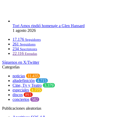
Tori Amos rindió homenaje a Glen Hansard
1 agosto 2026
17.176
Seguidores
261
Seguidores
234
Suscriptores
22.116
Entradas
Síguenos en X/Twitter
Categorías
noticias
11.435
altadefinición
4.715
Cine, Tv y Teatro
3.379
especiales
1.775
discos
893
conciertos
582
Publicaciones aleatorias