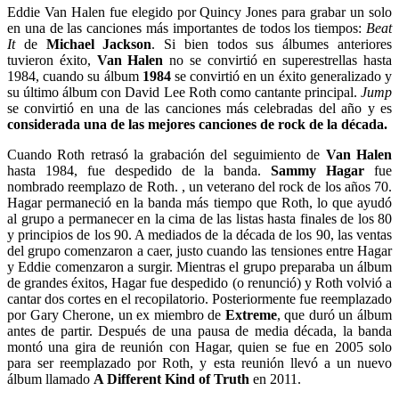
Eddie Van Halen fue elegido por Quincy Jones para grabar un solo
en una de las canciones más importantes de todos los tiempos:
Beat
It
de
Michael Jackson
. Si bien todos sus álbumes anteriores
tuvieron éxito,
Van Halen
no se convirtió en superestrellas hasta
1984, cuando su álbum
1984
se convirtió en un éxito generalizado y
su último álbum con David Lee Roth como cantante principal.
Jump
se convirtió en una de las canciones más celebradas del año y es
considerada una de las mejores canciones de rock de la década.
Cuando Roth retrasó la grabación del seguimiento de
Van Halen
hasta 1984, fue despedido de la banda.
Sammy Hagar
fue
nombrado reemplazo de Roth. , un veterano del rock de los años 70.
Hagar permaneció en la banda más tiempo que Roth, lo que ayudó
al grupo a permanecer en la cima de las listas hasta finales de los 80
y principios de los 90. A mediados de la década de los 90, las ventas
del grupo comenzaron a caer, justo cuando las tensiones entre Hagar
y Eddie comenzaron a surgir. Mientras el grupo preparaba un álbum
de grandes éxitos, Hagar fue despedido (o renunció) y Roth volvió a
cantar dos cortes en el recopilatorio. Posteriormente fue reemplazado
por Gary Cherone, un ex miembro de
Extreme
, que duró un álbum
antes de partir. Después de una pausa de media década, la banda
montó una gira de reunión con Hagar, quien se fue en 2005 solo
para ser reemplazado por Roth, y esta reunión llevó a un nuevo
álbum llamado
A Different Kind of Truth
en 2011.