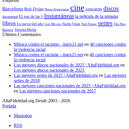
Etiquetas
cine
discos
Barcelona
concierto
Bob Dylan
Bruce Springsteen
Instantáneas
la pelicula de la semana
El test de las 5
documental
series
libros
Lo mejor del año
Nacho Vegas
Lori Meyers
Neil Young
The New
Vetusta Morla
Raemon
Últimos Comentarios
Música contra el racismo - marx21.net
en
40 canciones contra
la violencia racial
Música contra el racisme - marx21.net
en
40 canciones contra
la violencia racial
Los mejores discos nacionales de 2025 | AltaFidelidad.org
en
Los mejores discos nacionales de 2023
Las mejores series de 2025 | AltaFidelidad.org
en
Las mejores
series de 2018
Las mejores canciones nacionales de 2025 | AltaFidelidad.org
en
Las mejores canciones nacionales de 2017
AltaFidelidad.org Desde 2003 - 2026
Portada
Mastodon
RSS