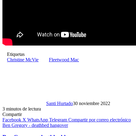
Etiquetas
Christine McVie
Fleetwood Mac
Santi Hurtado
30 noviembre 2022
3 minutos de lectura
Compartir
Facebook
X
WhatsApp
Telegram
Compartir por correo electrónico
Ben Gregory - deathbed hangover