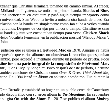
extrañar que Christine terminara tomando un camino similar. Al crecer,
s Midlands de Inglaterra, se unió a su primera banda,
Shades of Blue
,
una licenciatura en escultura y pasó algún tiempo trabajando como
a universidad, Stan Webb, la invitó a unirse a otra banda de blues. Era
u relación con la banda era simplemente como fan e iba a verlos cuando
circuitos. Después de cortejar por un corto tiempo, Christine se casó
vas bandas y rara vez encontraban tiempo para verse.
Chicken Shack
‘Mejor Vocalista Femenina’ en la publicación musical ‘Melody Maker’.
 John.
e pidieron que se uniera a
Fleetwood Mac
en 1970. Aunque ya había
espués de que varios álbumes no obtuvieran la reacción que esperaban
cambio, pero accedió a intentarlo durante un período de prueba. Poco
stine fue una parte integral de la composición de Fleetwood Mac.
n’, ‘Don’t Stop’
y
Songbird
.
Poco después de este período, Christine
 también canciones de Christine como
Over & Over
,
Think About Me,
stine.
En 1984 lanzó un álbum en solitario homónimo. Fue durante la
 Gran Bretaña y estableció su hogar en un pueblo cerca de Canterbury
do discográfico con su tercer álbum
In the Meantime
. En septiembre
 su gira
On with the Show
. En 2017 se publicó el álbum
Lindsey