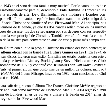
o de 1943 en el seno de una familia muy musical. Por lo tanto, no es de 
 desafortunadamente para él, descubrió a
Fats Domino
. Al crecer en la
 en la escuela de arte. Dejó Birmingham para mudarse a Londres con 
para ella. Por lo tanto, aceptó de inmediato cuando un viejo amigo de l
 Shack, Christine se familiarizó con
Fleetwood Mac
. Al principio, s
iembros de la banda, ya que las dos bandas solían tocar en los mismos 
és de casarse, los dos se separaron por sus deberes con sus respecti
ó con la voz principal de Christine. También ese año fue votada como 
cio de la música para convertirse en ama de casa y pasar más tiempo con
 un álbum con el que la propia Christine no estaba del todo contenta; l
 álbum oficial con la banda fue Future Games en 1971
. En 1974, d
us discos tuvieron más éxito. Christine no estaba contenta con este 
banda y se invitó a Lindsey Buckingham y Stevie Nicks a unirse.
C
hri
 homónimo de 1975 y continuó con
Rumours
con
You Make Loving Fu
Tusk,
el primer álbum que costó más de un millón de dólares, incluyó
e
Hold Me
del álbum
Mirage
, lanzado en 1982, eran canciones de Chri
casó en 1986.
ara salir de gira con el álbum
The Dance
. Christine McVie regresó a
ock and Roll como miembro de Fleetwood Mac. En 2004 regresó al mun
a de Londres, antes de volver a unirse a la banda en 2014 antes de
de regreso de los Fleetwood Mac.