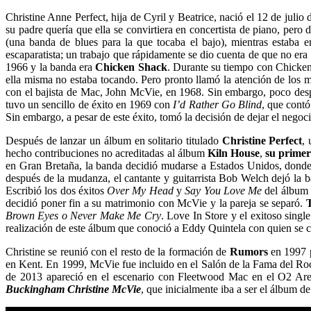
Christine Anne Perfect, hija de Cyril y Beatrice, nació el 12 de juli
su padre quería que ella se convirtiera en concertista de piano, pero
(una banda de blues para la que tocaba el bajo), mientras estaba
escaparatista; un trabajo que rápidamente se dio cuenta de que no era 
1966 y la banda era
Chicken Shack
. Durante su tiempo con Chicken
ella misma no estaba tocando. Pero pronto llamó la atención de los m
con el bajista de Mac, John McVie, en 1968. Sin embargo, poco despu
tuvo un sencillo de éxito en 1969 con
I’d Rather Go Blind
, que cont
Sin embargo, a pesar de este éxito, tomó la decisión de dejar el nego
Después de lanzar un álbum en solitario titulado
Christine Perfect
,
hecho contribuciones no acreditadas al álbum
Kiln House
,
su primer
en Gran Bretaña, la banda decidió mudarse a Estados Unidos, donde s
después de la mudanza, el cantante y guitarrista Bob Welch dejó la 
Escribió los dos éxitos
Over My Head
y
Say You Love Me
del álbum
decidió poner fin a su matrimonio con McVie y la pareja se separó.
Brown Eyes o Never Make Me Cry
.
Love In Store y el exitoso singl
realización de este álbum que conoció a Eddy Quintela con quien se 
Christine se reunió con el resto de la formación de
Rumors
en 1997 p
en Kent.
En 1999, McVie fue incluido en el Salón de la Fama del R
de 2013 apareció en el escenario con Fleetwood Mac en el O2 Aren
Buckingham Christine McVie
, que inicialmente iba a ser el álbum 