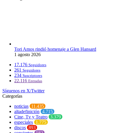
Tori Amos rindió homenaje a Glen Hansard
1 agosto 2026
17.176
Seguidores
261
Seguidores
234
Suscriptores
22.116
Entradas
Síguenos en X/Twitter
Categorías
noticias
11.435
altadefinición
4.715
Cine, Tv y Teatro
3.379
especiales
1.775
discos
893
conciertos
582