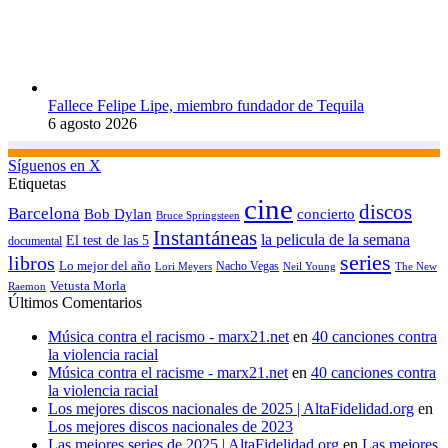
Fallece Felipe Lipe, miembro fundador de Tequila
6 agosto 2026
Síguenos en X
Etiquetas
cine
discos
Barcelona
concierto
Bob Dylan
Bruce Springsteen
Instantáneas
la pelicula de la semana
El test de las 5
documental
series
libros
Lo mejor del año
Nacho Vegas
Lori Meyers
Neil Young
The New
Vetusta Morla
Raemon
Últimos Comentarios
Música contra el racismo - marx21.net
en
40 canciones contra
la violencia racial
Música contra el racisme - marx21.net
en
40 canciones contra
la violencia racial
Los mejores discos nacionales de 2025 | AltaFidelidad.org
en
Los mejores discos nacionales de 2023
Las mejores series de 2025 | AltaFidelidad.org
en
Las mejores