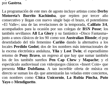
por
Gastrea
.
La programación de este mes de agosto incluye artistas como
Derby
Motoreta’s Burrito Kachimba
, que repiten por tercer año
consecutivo y llegan con nuevo single bajo el brazo, el potentísimo
«El Valle»; una de las revelaciones de la temporada,
Califato 3/4
,
acompañados para la ocasión por sus colegas de
BSN Posse
; los
también sevillanos
All La Glory
y su fantástico «Disco Fantasma»
junto a unos clásicos de los 90 como son
Australian Blonde
; el pop
desenfadado del trío femenino
Cariño
dando la alternativa a los
locales
Perdido Godot
; dos de los nombres más internacionales de
la escena electrónica andaluza,
Ylia
y
Lost Twin
; el esperadísimo
retorno de
Pony Bravo
, un regreso al que hay que sumar también
los de los también sureños
Pen Cap Chew
y
Mapache
; y el
espectáculo audiovisual con videojuegos clásicos «Insert Coin» que
presenta
Mike Dubflama
. A tan increíble oferta de música en
directo se suman los djs que amenizarán las veladas entre conciertos,
con nombres como
Chica Unicornio
,
La Rubia Pincha
,
Puto
Yayo
o
Mendiguetto
.