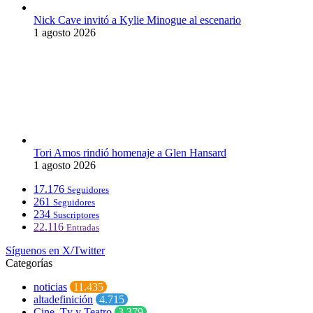
Nick Cave invitó a Kylie Minogue al escenario
1 agosto 2026
Tori Amos rindió homenaje a Glen Hansard
1 agosto 2026
17.176
Seguidores
261
Seguidores
234
Suscriptores
22.116
Entradas
Síguenos en X/Twitter
Categorías
noticias
11.435
altadefinición
4.715
Cine, Tv y Teatro
3.379