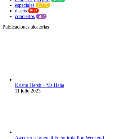
especiales
1.775
discos
893
conciertos
582
Publicaciones aleatorias
Kristin Hersh – Ms Haha
11 julio 2023
Aweezer se unen al Fuengirola Pop Weekend