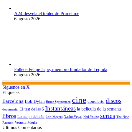
A24 desvela el tráiler de Primetime
6 agosto 2026
Fallece Felipe Lipe, miembro fundador de Tequila
6 agosto 2026
Síguenos en X
Etiquetas
cine
discos
Barcelona
concierto
Bob Dylan
Bruce Springsteen
Instantáneas
la pelicula de la semana
El test de las 5
documental
series
libros
Lo mejor del año
Nacho Vegas
Lori Meyers
Neil Young
The New
Vetusta Morla
Raemon
Últimos Comentarios