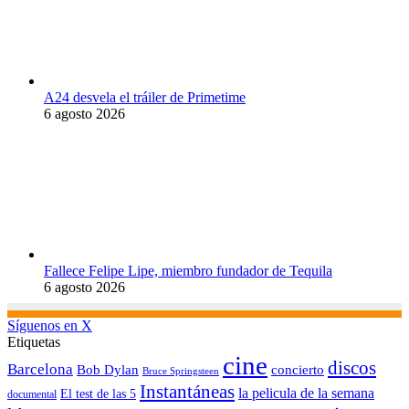
A24 desvela el tráiler de Primetime
6 agosto 2026
Fallece Felipe Lipe, miembro fundador de Tequila
6 agosto 2026
Síguenos en X
Etiquetas
cine
discos
Barcelona
concierto
Bob Dylan
Bruce Springsteen
Instantáneas
la pelicula de la semana
El test de las 5
documental