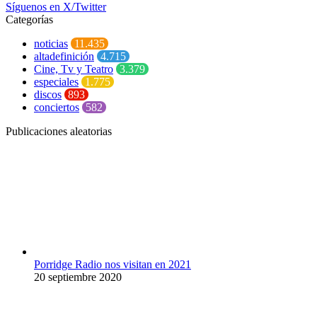
Síguenos en X/Twitter
Categorías
noticias
11.435
altadefinición
4.715
Cine, Tv y Teatro
3.379
especiales
1.775
discos
893
conciertos
582
Publicaciones aleatorias
Porridge Radio nos visitan en 2021
20 septiembre 2020