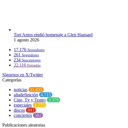
Tori Amos rindió homenaje a Glen Hansard
1 agosto 2026
17.176
Seguidores
261
Seguidores
234
Suscriptores
22.116
Entradas
Síguenos en X/Twitter
Categorías
noticias
11.435
altadefinición
4.715
Cine, Tv y Teatro
3.379
especiales
1.775
discos
893
conciertos
582
Publicaciones aleatorias