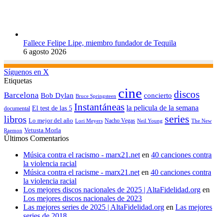
Fallece Felipe Lipe, miembro fundador de Tequila
6 agosto 2026
Síguenos en X
Etiquetas
cine
discos
Barcelona
concierto
Bob Dylan
Bruce Springsteen
Instantáneas
la pelicula de la semana
El test de las 5
documental
series
libros
Lo mejor del año
Nacho Vegas
Lori Meyers
Neil Young
The New
Vetusta Morla
Raemon
Últimos Comentarios
Música contra el racismo - marx21.net
en
40 canciones contra
la violencia racial
Música contra el racisme - marx21.net
en
40 canciones contra
la violencia racial
Los mejores discos nacionales de 2025 | AltaFidelidad.org
en
Los mejores discos nacionales de 2023
Las mejores series de 2025 | AltaFidelidad.org
en
Las mejores
series de 2018