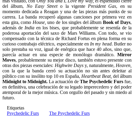
más visitado, con
Only You and I
,
Love my way,
el esplendido cierre
del álbum,
No Easy Street
o la vigente
President Gas
, en su
momento dedicada a Reagan y una de las piezas más punks de su
carrera. La banda recuperó algunas canciones por primera vez en
esta gira, como
House,
uno de los singles del álbum
Book of Days
,
además de
India
en los bises, que probablemente se resentía de la
poderosa aportación del saxo de Mars Williams. Con todo, se vio
compensado con la técnica de Richard Fortus en plena forma en su
curioso contrabajo eléctrico, especialmente en
In my head
. Butler no
solo prestaba su voz, igual de enérgica que hace 40 años, sino que,
parecía actuar en una especie de monólogo dramático.
Mirror
Moves
, probablemente su mejor disco, también estuvo presente con
otras dos piezas esenciales:
Highwire Days
y, naturalmente,
Heaven,
con la que la banda cerró su actuación no sin antes deleitar al
público con su insólito top 10 en España,
Heartbeat Beat,
del álbum
Midnight to Midnight.
La actuación de
The Psychedelic Furs
fue,
en definitiva, una celebración de su legado imperecedero y del poder
atemporal de la mejor música. Con orgullo del pasado y sin miedo al
futuro.
Etiquetas
Psychedelic Furs
The Psychedelic Furs