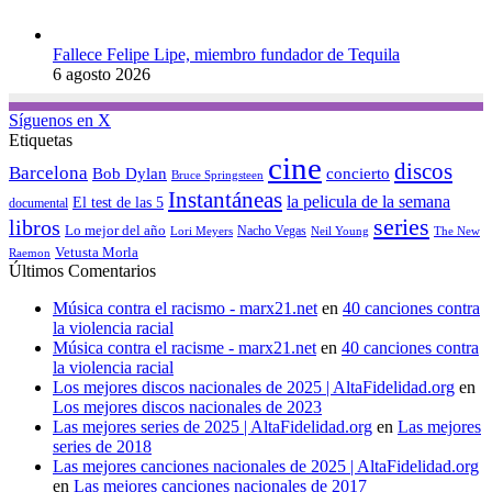
Fallece Felipe Lipe, miembro fundador de Tequila
6 agosto 2026
Síguenos en X
Etiquetas
cine
discos
Barcelona
concierto
Bob Dylan
Bruce Springsteen
Instantáneas
la pelicula de la semana
El test de las 5
documental
series
libros
Lo mejor del año
Nacho Vegas
Lori Meyers
Neil Young
The New
Vetusta Morla
Raemon
Últimos Comentarios
Música contra el racismo - marx21.net
en
40 canciones contra
la violencia racial
Música contra el racisme - marx21.net
en
40 canciones contra
la violencia racial
Los mejores discos nacionales de 2025 | AltaFidelidad.org
en
Los mejores discos nacionales de 2023
Las mejores series de 2025 | AltaFidelidad.org
en
Las mejores
series de 2018
Las mejores canciones nacionales de 2025 | AltaFidelidad.org
en
Las mejores canciones nacionales de 2017