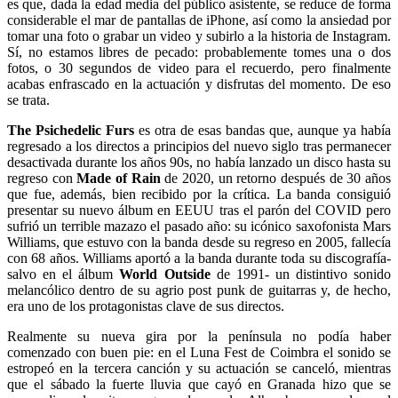
es que, dada la edad media del público asistente, se reduce de forma
considerable el mar de pantallas de iPhone, así como la ansiedad por
tomar una foto o grabar un video y subirlo a la historia de Instagram.
Sí, no estamos libres de pecado: probablemente tomes una o dos
fotos, o 30 segundos de video para el recuerdo, pero finalmente
acabas enfrascado en la actuación y disfrutas del momento. De eso
se trata.
The Psichedelic Furs
es otra de esas bandas que, aunque ya había
regresado a los directos a principios del nuevo siglo tras permanecer
desactivada durante los años 90s, no había lanzado un disco hasta su
regreso con
Made of Rain
de 2020, un retorno después de 30 años
que fue, además, bien recibido por la crítica. La banda consiguió
presentar su nuevo álbum en EEUU tras el parón del COVID pero
sufrió un terrible mazazo el pasado año: su icónico saxofonista Mars
Williams, que estuvo con la banda desde su regreso en 2005, fallecía
con 68 años. Williams aportó a la banda durante toda su discografía-
salvo en el álbum
World Outside
de 1991- un distintivo sonido
melancólico dentro de su agrio post punk de guitarras y, de hecho,
era uno de los protagonistas clave de sus directos.
Realmente su nueva gira por la península no podía haber
comenzado con buen pie: en el Luna Fest de Coimbra el sonido se
estropeó en la tercera canción y su actuación se canceló, mientras
que el sábado la fuerte lluvia que cayó en Granada hizo que se