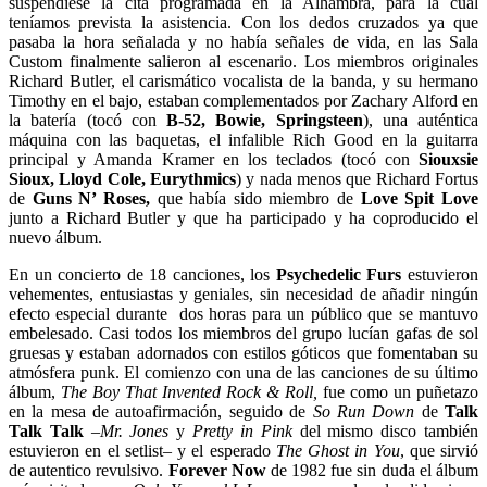
suspendiese la cita programada en la Alhambra, para la cual
teníamos prevista la asistencia. Con los dedos cruzados ya que
pasaba la hora señalada y no había señales de vida, en las Sala
Custom finalmente salieron al escenario. Los miembros originales
Richard Butler, el carismático vocalista de la banda, y su hermano
Timothy en el bajo, estaban complementados por Zachary Alford en
la batería (tocó con
B-52, Bowie, Springsteen
), una auténtica
máquina con las baquetas, el infalible Rich Good en la guitarra
principal y Amanda Kramer en los teclados (tocó con
Siouxsie
Sioux, Lloyd Cole, Eurythmics
) y nada menos que Richard Fortus
de
Guns N’ Roses,
que había sido miembro de
Love Spit Love
junto a Richard Butler y que ha participado y ha coproducido el
nuevo álbum.
En un concierto de 18 canciones, los
Psychedelic Furs
estuvieron
vehementes, entusiastas y geniales, sin necesidad de añadir ningún
efecto especial durante dos horas para un público que se mantuvo
embelesado. Casi todos los miembros del grupo lucían gafas de sol
gruesas y estaban adornados con estilos góticos que fomentaban su
atmósfera punk. El comienzo con una de las canciones de su último
álbum,
The Boy That Invented Rock & Roll,
fue como un puñetazo
en la mesa de autoafirmación, seguido de
So Run Down
de
Talk
Talk Talk
–
Mr. Jones
y
Pretty in Pink
del mismo disco también
estuvieron en el setlist
–
y el esperado
The Ghost in You
, que sirvió
de autentico revulsivo.
Forever Now
de 1982 fue sin duda el álbum