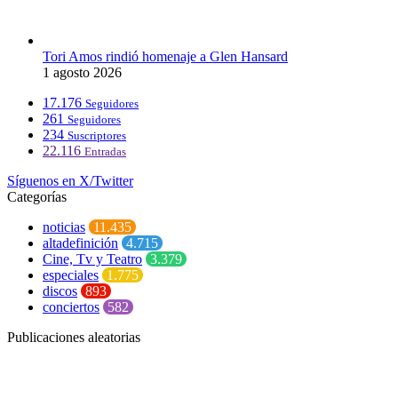
Tori Amos rindió homenaje a Glen Hansard
1 agosto 2026
17.176
Seguidores
261
Seguidores
234
Suscriptores
22.116
Entradas
Síguenos en X/Twitter
Categorías
noticias
11.435
altadefinición
4.715
Cine, Tv y Teatro
3.379
especiales
1.775
discos
893
conciertos
582
Publicaciones aleatorias