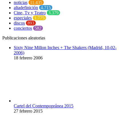
noticias
11.435
altadefinición
4.715
Cine, Tv y Teatro
3.379
especiales
1.775
discos
893
conciertos
582
Publicaciones aleatorias
Sixty Nine Millon Inches + The Shakers (Madrid, 10-02-
2006)
18 febrero 2006
Cartel del Contempopránea 2015
27 febrero 2015