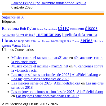
Fallece Felipe Lipe, miembro fundador de Tequila
6 agosto 2026
Síguenos en X
Etiquetas
cine
discos
Barcelona
concierto
Bob Dylan
Bruce Springsteen
Instantáneas
la pelicula de la semana
El test de las 5
documental
series
libros
Lo mejor del año
Nacho Vegas
Lori Meyers
Neil Young
The New
Vetusta Morla
Raemon
Últimos Comentarios
Música contra el racismo - marx21.net
en
40 canciones contra
la violencia racial
Música contra el racisme - marx21.net
en
40 canciones contra
la violencia racial
Los mejores discos nacionales de 2025 | AltaFidelidad.org
en
Los mejores discos nacionales de 2023
Las mejores series de 2025 | AltaFidelidad.org
en
Las mejores
series de 2018
Las mejores canciones nacionales de 2025 | AltaFidelidad.org
en
Las mejores canciones nacionales de 2017
AltaFidelidad.org Desde 2003 - 2026