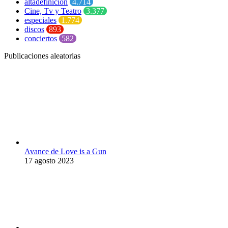
altadefinición
4.714
Cine, Tv y Teatro
3.377
especiales
1.774
discos
893
conciertos
582
Publicaciones aleatorias
Avance de Love is a Gun
17 agosto 2023