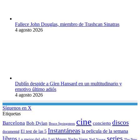
Fallece John Douglas, miembro de Trashcan Sinatras
4 agosto 2026
Dublín despide a Glen Hansard en un multitudinario y
emotivo último adiós
4 agosto 2026
Síguenos en X
Etiquetas
cine
discos
Barcelona
concierto
Bob Dylan
Bruce Springsteen
Instantáneas
la pelicula de la semana
El test de las 5
documental
series
libros
Lo mejor del año
Nacho Vegas
Lori Meyers
Neil Young
The New